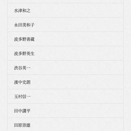
水津和之
永田美和子
波多野善蔵
波多野英生
渋谷英一
濱中史朗
玉村信一
田中講平
田原崇雄