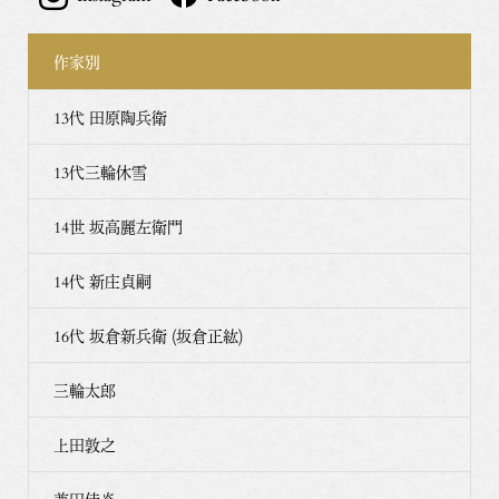
作家別
13代 田原陶兵衛
13代三輪休雪
14世 坂高麗左衛門
14代 新庄貞嗣
16代 坂倉新兵衛 (坂倉正紘)
三輪太郎
上田敦之