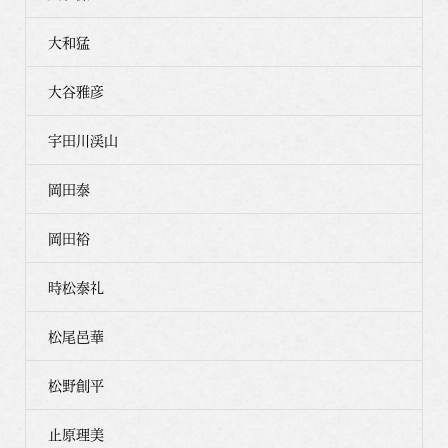
大和猛
大谷雅彦
宇田川渓山
岡田泰
岡田裕
時松泰礼
松尾邑華
松野創平
止原理美