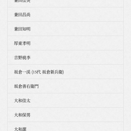
兼田佳炎
兼田昌尚
兼田知明
厚東孝明
吉野桃李
坂倉一渓 (15代 坂倉新兵衛)
坂倉善右衛門
大和佳太
大和保男
大和潔