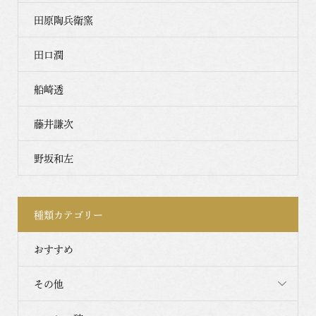
田原陶兵衛窯
田口潤
船崎透
藤井謙次
野坂和左
種類カテゴリー
おすすめ
その他