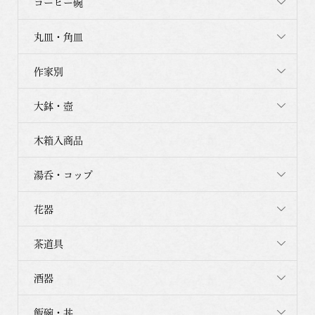
コーヒー碗
丸皿・角皿
作家別
大鉢・壺
木箱入商品
湯呑・コップ
花器
茶道具
酒器
飯碗・丼