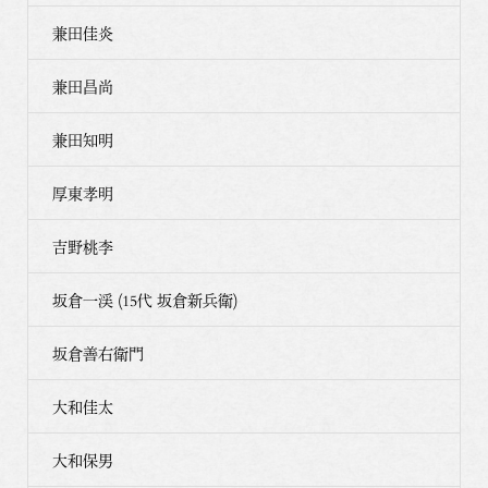
兼田佳炎
兼田昌尚
兼田知明
厚東孝明
吉野桃李
坂倉一渓 (15代 坂倉新兵衛)
坂倉善右衛門
大和佳太
大和保男