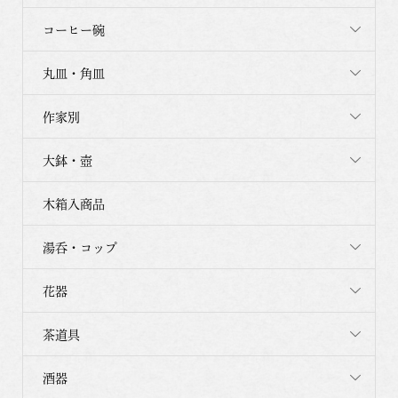
コーヒー碗
丸皿・角皿
作家別
大鉢・壺
木箱入商品
湯呑・コップ
花器
茶道具
酒器