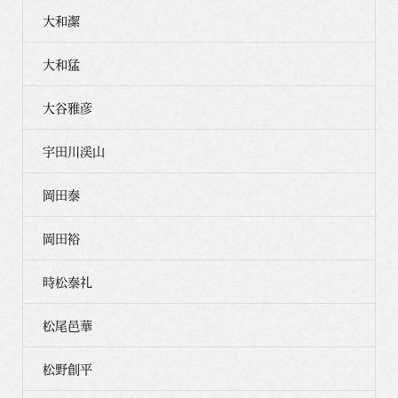
大和潔
大和猛
大谷雅彦
宇田川渓山
岡田泰
岡田裕
時松泰礼
松尾邑華
松野創平