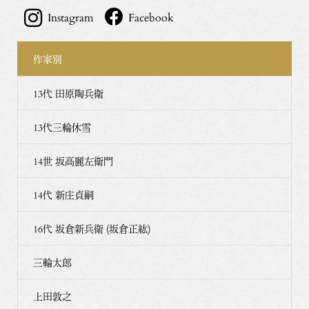
Instagram
Facebook
作家別
13代 田原陶兵衛
13代三輪休雪
14世 坂高麗左衛門
14代 新庄貞嗣
16代 坂倉新兵衛 (坂倉正紘)
三輪太郎
上田敦之