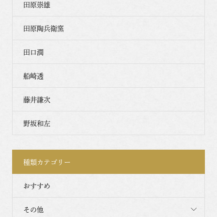
田原崇雄
田原陶兵衛窯
田口潤
船崎透
藤井謙次
野坂和左
種類カテゴリー
おすすめ
その他