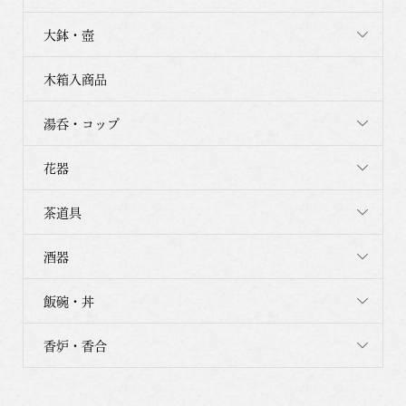
大鉢・壺
木箱入商品
湯呑・コップ
花器
茶道具
酒器
飯碗・丼
香炉・香合