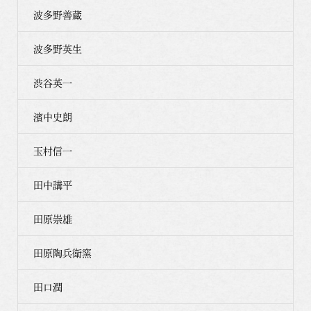
波多野善蔵
波多野英生
渋谷英一
濱中史朗
玉村信一
田中講平
田原崇雄
田原陶兵衛窯
田口潤