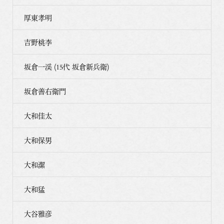
厚東孝明
吉野桃李
坂倉一渓 (15代 坂倉新兵衛)
坂倉善右衛門
大和佳太
大和保男
大和潔
大和猛
大谷雅彦