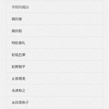
宇田川渓山
岡田泰
岡田裕
時松泰礼
松尾邑華
松野創平
止原理美
水津和之
永田美和子