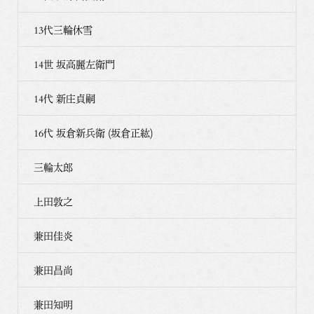
13代三輪休雪
14世 坂高麗左衛門
14代 新庄貞嗣
16代 坂倉新兵衛 (坂倉正紘)
三輪太郎
上田敦之
兼田佳炎
兼田昌尚
兼田知明