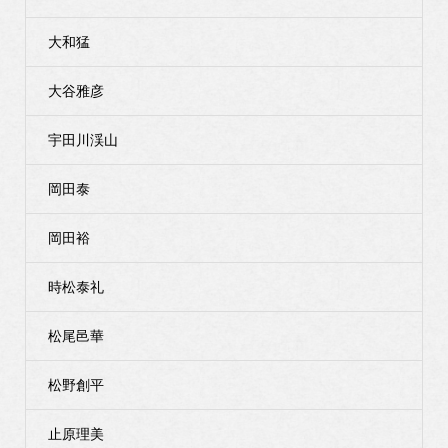
大和猛
大谷雅彦
宇田川渓山
岡田泰
岡田裕
時松泰礼
松尾邑華
松野創平
止原理美