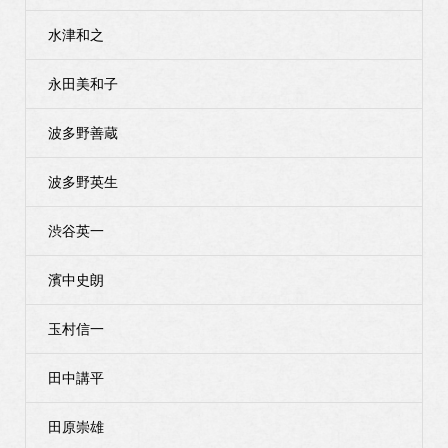
水津和之
永田美和子
波多野善蔵
波多野英生
渋谷英一
濱中史朗
玉村信一
田中講平
田原崇雄