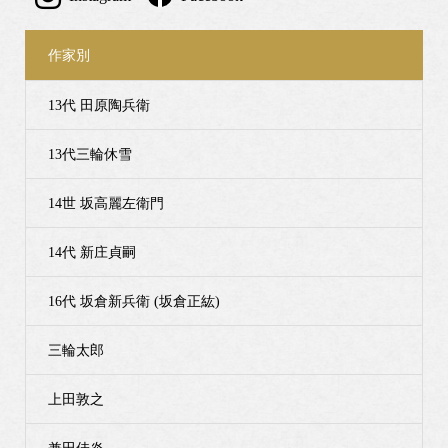
作家別
13代 田原陶兵衛
13代三輪休雪
14世 坂高麗左衛門
14代 新庄貞嗣
16代 坂倉新兵衛 (坂倉正紘)
三輪太郎
上田敦之