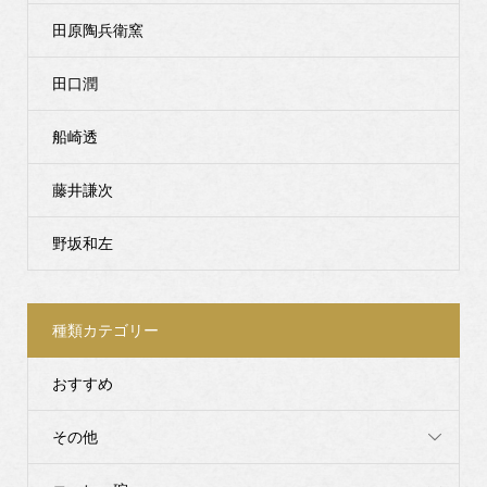
田原陶兵衛窯
田口潤
船崎透
藤井謙次
野坂和左
種類カテゴリー
おすすめ
その他