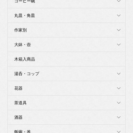
コーヒー碗
丸皿・角皿
作家別
大鉢・壺
木箱入商品
湯呑・コップ
花器
茶道具
酒器
飯碗・丼