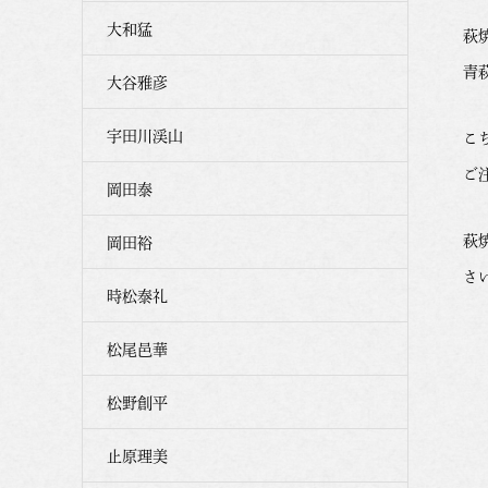
大和猛
萩
青
大谷雅彦
宇田川渓山
こ
ご
岡田泰
萩
岡田裕
さ
時松泰礼
松尾邑華
松野創平
止原理美