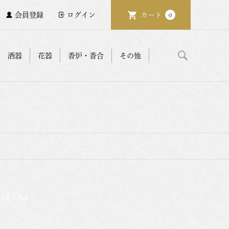
会員登録
ログイン
カート
0
酒器
花器
香炉・香合
その他
old Out