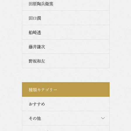
田原陶兵衛窯
田口潤
船崎透
藤井謙次
野坂和左
種類カテゴリー
おすすめ
その他