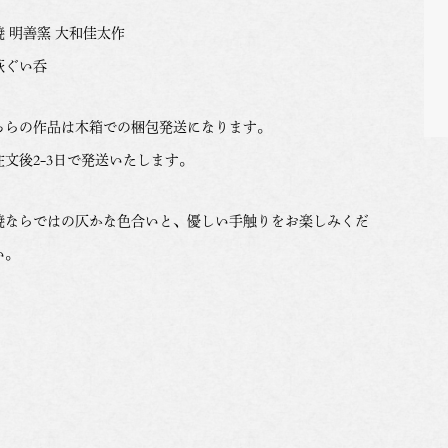
焼 明善窯 大和佳太作
萩ぐい呑
ちらの作品は木箱での梱包発送になります。
注文後2-3日で発送いたします。
焼ならではの仄かな色合いと、優しい手触りをお楽しみくだ
い。