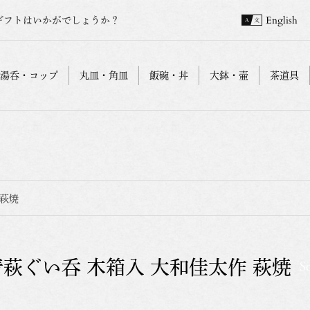
ギフトはいかがでしょうか？
English
湯呑・コップ
丸皿・角皿
飯碗・丼
大鉢・壷
茶道具
 萩焼
青萩ぐい呑 木箱入 大和佳太作 萩焼
S