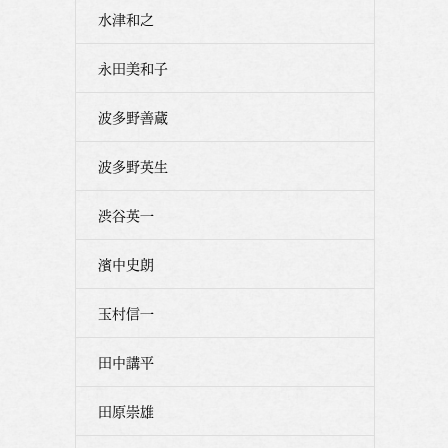
水津和之
永田美和子
波多野善蔵
波多野英生
渋谷英一
濱中史朗
玉村信一
田中講平
田原崇雄