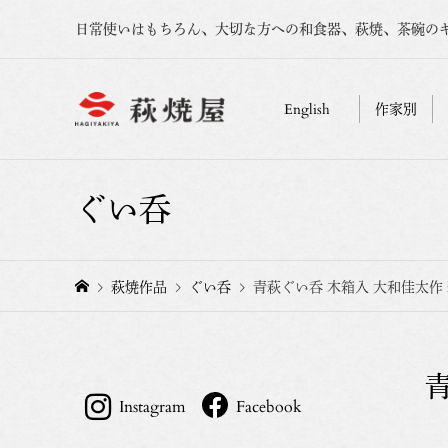
日常使いはもちろん、大切な方への和食器、萩焼、茶碗の
English
作家別
ぐい呑
萩焼作品
ぐい呑
青萩ぐい呑 木箱入 大和佳太作
Instagram
Facebook