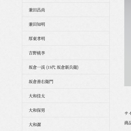
兼田昌尚
兼田知明
厚東孝明
吉野桃李
坂倉一渓 (15代 坂倉新兵衛)
坂倉善右衛門
大和佳太
大和保男
サイ
商品
大和潔