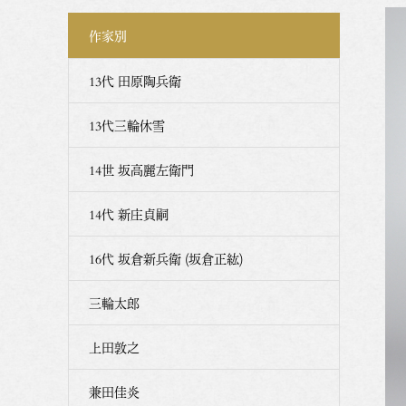
作家別
13代 田原陶兵衛
13代三輪休雪
14世 坂高麗左衛門
14代 新庄貞嗣
16代 坂倉新兵衛 (坂倉正紘)
三輪太郎
上田敦之
兼田佳炎