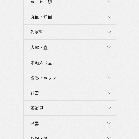
コーヒー碗
丸皿・角皿
作家別
大鉢・壺
木箱入商品
湯呑・コップ
花器
茶道具
酒器
飯碗・丼