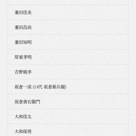
兼田佳炎
兼田昌尚
兼田知明
厚東孝明
吉野桃李
坂倉一渓 (15代 坂倉新兵衛)
坂倉善右衛門
大和佳太
大和保男