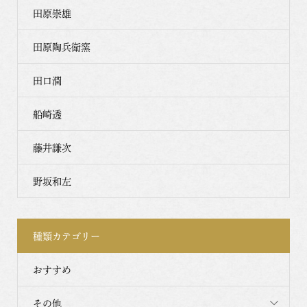
田原崇雄
田原陶兵衛窯
田口潤
船崎透
藤井謙次
野坂和左
種類カテゴリー
おすすめ
その他