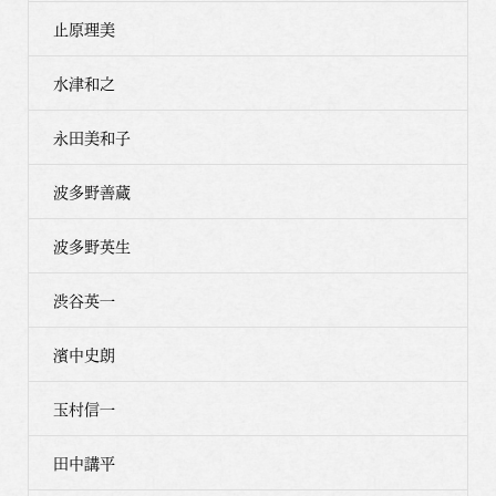
止原理美
水津和之
永田美和子
波多野善蔵
波多野英生
渋谷英一
濱中史朗
玉村信一
田中講平