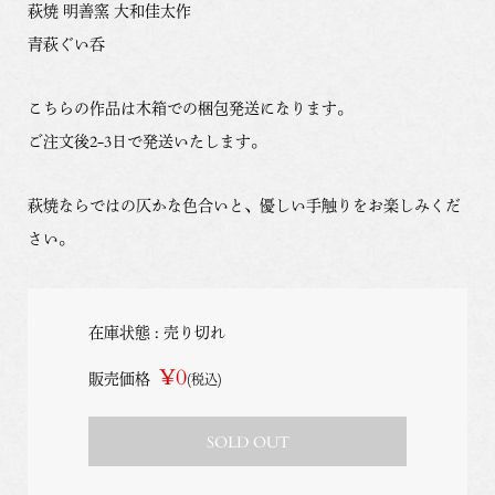
萩焼 明善窯 大和佳太作
青萩ぐい呑
こちらの作品は木箱での梱包発送になります。
ご注文後2-3日で発送いたします。
萩焼ならではの仄かな色合いと、優しい手触りをお楽しみくだ
さい。
在庫状態 : 売り切れ
¥0
販売価格
(税込)
SOLD OUT