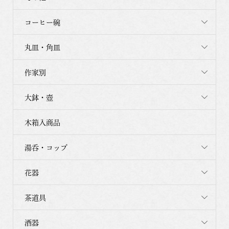
コーヒー碗
丸皿・角皿
作家別
大鉢・壺
木箱入商品
湯呑・コップ
花器
茶道具
酒器