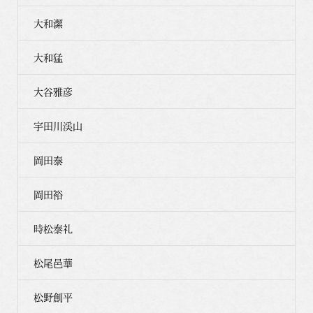
大和潔
大和猛
大谷雅彦
宇田川渓山
岡田泰
岡田裕
時松泰礼
松尾邑華
松野創平