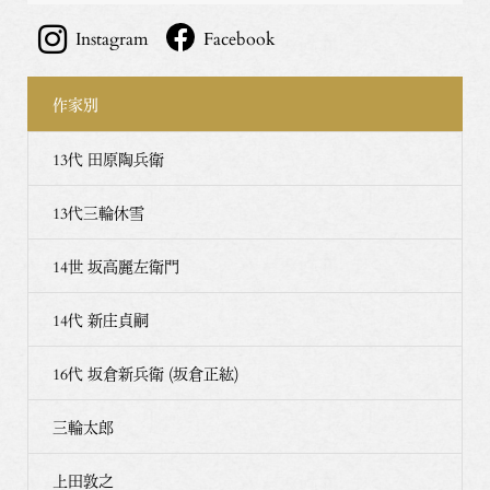
Instagram
Facebook
作家別
13代 田原陶兵衛
13代三輪休雪
14世 坂高麗左衛門
14代 新庄貞嗣
16代 坂倉新兵衛 (坂倉正紘)
三輪太郎
上田敦之