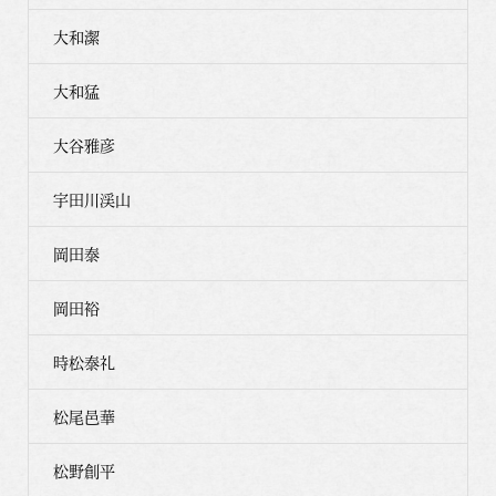
大和潔
大和猛
大谷雅彦
宇田川渓山
岡田泰
岡田裕
時松泰礼
松尾邑華
松野創平