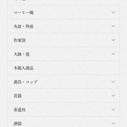
コーヒー碗
丸皿・角皿
作家別
大鉢・壺
木箱入商品
湯呑・コップ
花器
茶道具
酒器