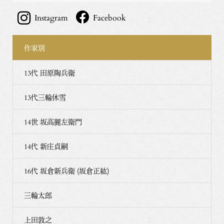
Instagram
Facebook
作家別
13代 田原陶兵衛
13代三輪休雪
14世 坂高麗左衛門
14代 新庄貞嗣
16代 坂倉新兵衛 (坂倉正紘)
三輪太郎
上田敦之