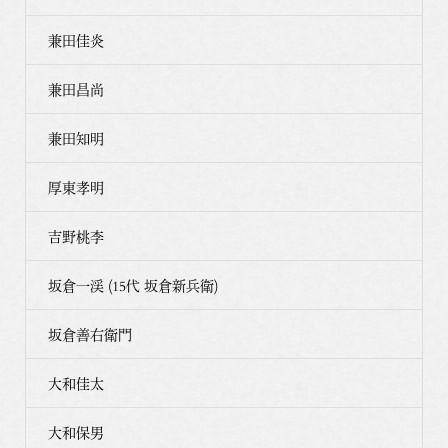
兼田佳炎
兼田昌尚
兼田知明
厚東孝明
吉野桃李
坂倉一渓 (15代 坂倉新兵衛)
坂倉善右衛門
大和佳太
大和保男