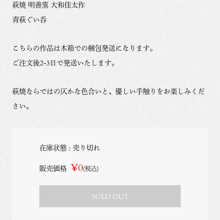
萩焼 明善窯 大和佳太作
青萩ぐい呑
こちらの作品は木箱での梱包発送になります。
ご注文後2-3日で発送いたします。
萩焼ならではの仄かな色合いと、優しい手触りをお楽しみくだ
さい。
在庫状態 : 売り切れ
¥0
販売価格
(税込)
SOLD OUT