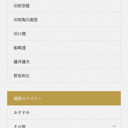
田原崇雄
田原陶兵衛窯
田口潤
船崎透
藤井謙次
野坂和左
種類カテゴリー
おすすめ
その他