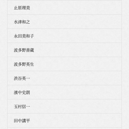
止原理美
水津和之
永田美和子
波多野善蔵
波多野英生
渋谷英一
濱中史朗
玉村信一
田中講平