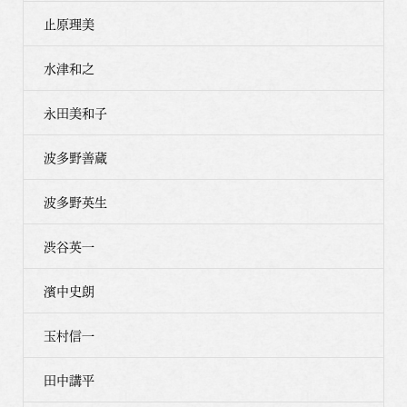
止原理美
水津和之
永田美和子
波多野善蔵
波多野英生
渋谷英一
濱中史朗
玉村信一
田中講平