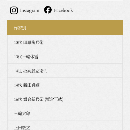
Instagram
Facebook
作家別
13代 田原陶兵衛
13代三輪休雪
14世 坂高麗左衛門
14代 新庄貞嗣
16代 坂倉新兵衛 (坂倉正紘)
三輪太郎
上田敦之