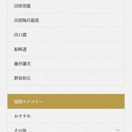
田原崇雄
田原陶兵衛窯
田口潤
船崎透
藤井謙次
野坂和左
種類カテゴリー
おすすめ
その他