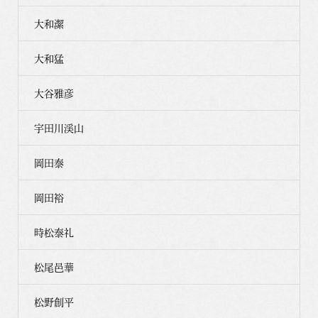
大和潔
大和猛
大谷雅彦
宇田川渓山
岡田泰
岡田裕
時松泰礼
松尾邑華
松野創平