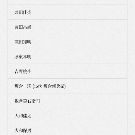
兼田佳炎
兼田昌尚
兼田知明
厚東孝明
吉野桃李
坂倉一渓 (15代 坂倉新兵衛)
坂倉善右衛門
大和佳太
大和保男