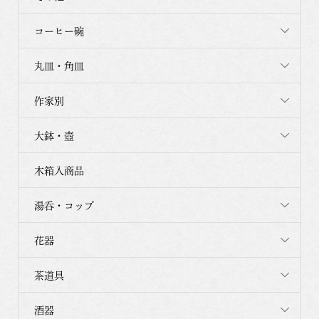
コーヒー碗
丸皿・角皿
作家別
大鉢・壺
木箱入商品
湯呑・コップ
花器
茶道具
酒器