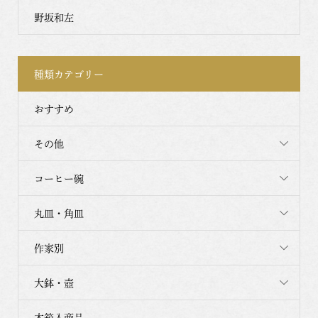
野坂和左
種類カテゴリー
おすすめ
その他
コーヒー碗
丸皿・角皿
作家別
大鉢・壺
木箱入商品