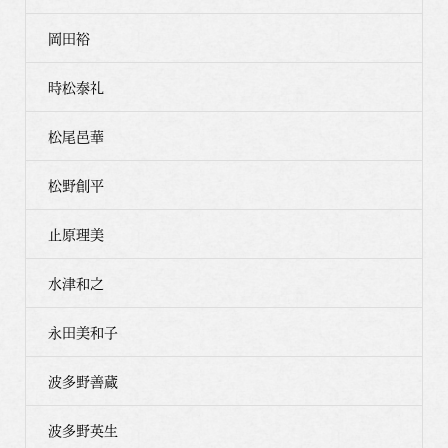
岡田裕
時松泰礼
松尾邑華
松野創平
止原理美
水津和之
永田美和子
波多野善蔵
波多野英生