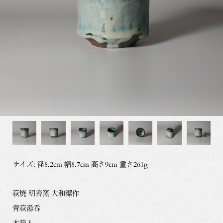
サイズ: 径8.2cm 幅8.7cm 高さ9cm 重さ261g
萩焼 明善窯 大和潔作
青萩湯呑
木箱入