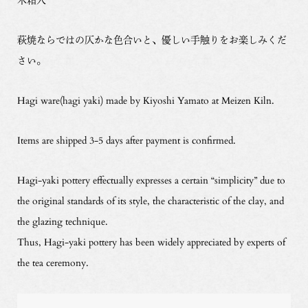
萩焼ならではの仄かな色合いと、優しい手触りをお楽しみくだ
さい。
Hagi ware(hagi yaki) made by Kiyoshi Yamato at Meizen Kiln.
Items are shipped 3-5 days after payment is confirmed.
Hagi-yaki pottery effectually expresses a certain “simplicity” due to
the original standards of its style, the characteristic of the clay, and
the glazing technique.
Thus, Hagi-yaki pottery has been widely appreciated by experts of
the tea ceremony.