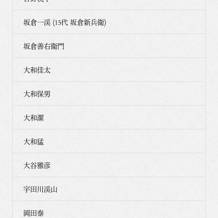
坂倉一渓 (15代 坂倉新兵衛)
坂倉善右衛門
大和佳太
大和保男
大和潔
大和猛
大谷雅彦
宇田川渓山
岡田泰