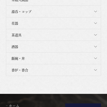
湯呑・コップ
花器
茶道具
酒器
飯碗・丼
香炉・香合
ホーム