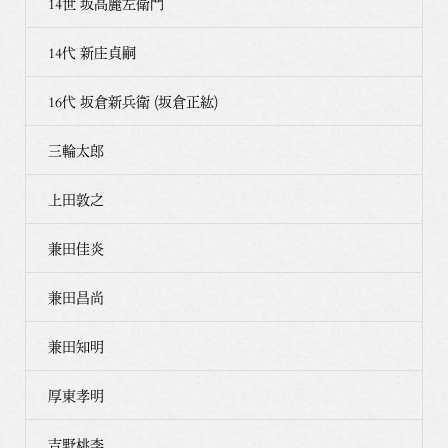
14世 坂高麗左衛門
14代 新庄貞嗣
16代 坂倉新兵衛 (坂倉正紘)
三輪太郎
上田敦之
兼田佳炎
兼田昌尚
兼田知明
厚東孝明
吉野桃李