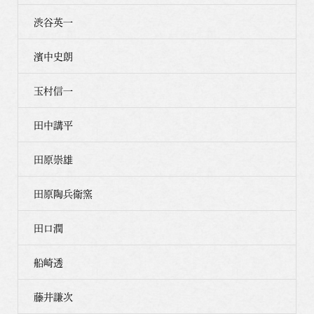
渋谷英一
濱中史朗
玉村信一
田中講平
田原崇雄
田原陶兵衛窯
田口潤
船崎透
藤井謙次