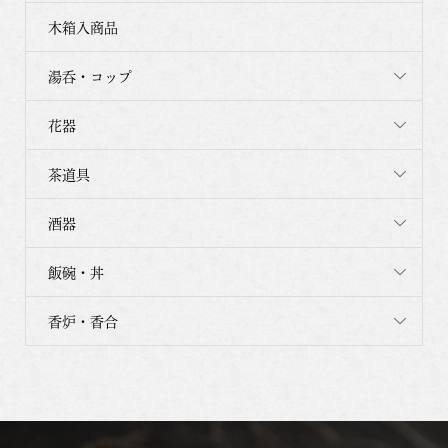
木箱入商品
湯呑・コップ
花器
茶道具
酒器
飯碗・丼
香炉・香合