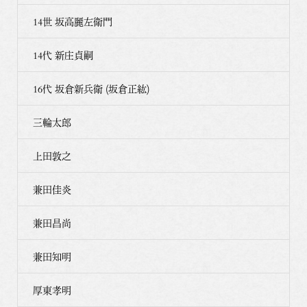
14世 坂高麗左衛門
14代 新庄貞嗣
16代 坂倉新兵衛 (坂倉正紘)
三輪太郎
上田敦之
兼田佳炎
兼田昌尚
兼田知明
厚東孝明