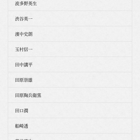
波多野英生
渋谷英一
濱中史朗
玉村信一
田中講平
田原崇雄
田原陶兵衛窯
田口潤
船崎透