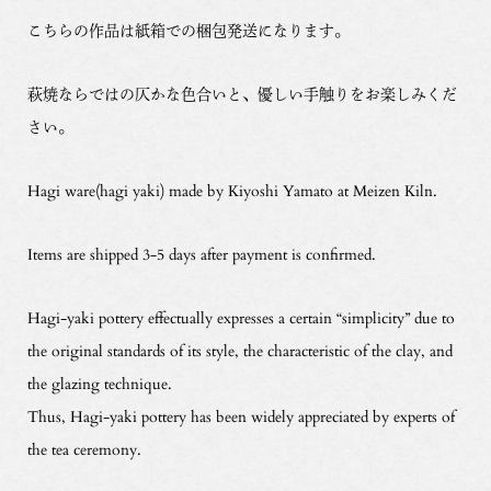
こちらの作品は紙箱での梱包発送になります。
萩焼ならではの仄かな色合いと、優しい手触りをお楽しみくだ
さい。
Hagi ware(hagi yaki) made by Kiyoshi Yamato at Meizen Kiln.
Items are shipped 3-5 days after payment is confirmed.
Hagi-yaki pottery effectually expresses a certain “simplicity” due to
the original standards of its style, the characteristic of the clay, and
the glazing technique.
Thus, Hagi-yaki pottery has been widely appreciated by experts of
the tea ceremony.