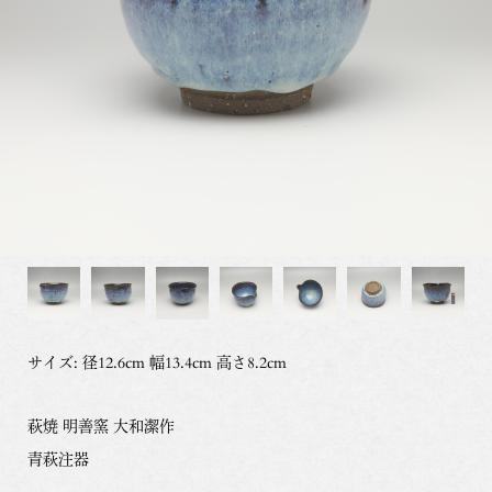
サイズ: 径12.6cm 幅13.4cm 高さ8.2cm
萩焼 明善窯 大和潔作
青萩注器