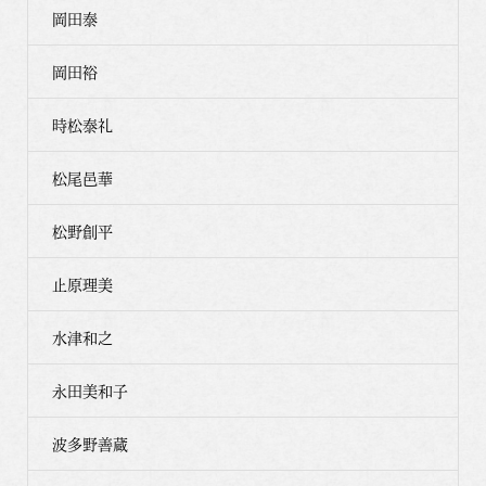
岡田泰
岡田裕
時松泰礼
松尾邑華
松野創平
止原理美
水津和之
永田美和子
波多野善蔵