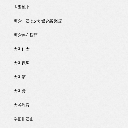
吉野桃李
坂倉一渓 (15代 坂倉新兵衛)
坂倉善右衛門
大和佳太
大和保男
大和潔
大和猛
大谷雅彦
宇田川渓山