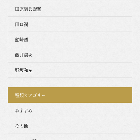
田原陶兵衛窯
田口潤
船崎透
藤井謙次
野坂和左
種類カテゴリー
おすすめ
その他