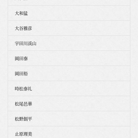
大和猛
大谷雅彦
宇田川渓山
岡田泰
岡田裕
時松泰礼
松尾邑華
松野創平
止原理美