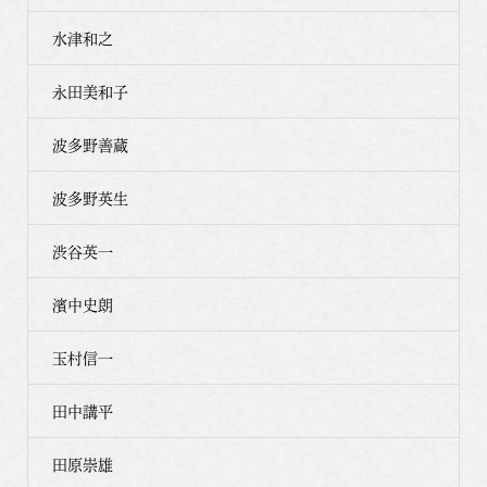
水津和之
永田美和子
波多野善蔵
波多野英生
渋谷英一
濱中史朗
玉村信一
田中講平
田原崇雄