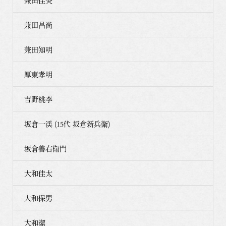
兼田佳炎
兼田昌尚
兼田知明
厚東孝明
吉野桃李
坂倉一渓 (15代 坂倉新兵衛)
坂倉善右衛門
大和佳太
大和保男
大和潔