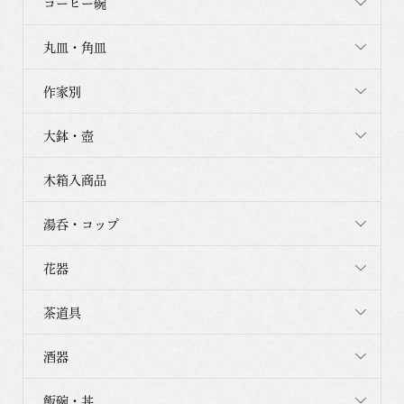
コーヒー碗
丸皿・角皿
作家別
大鉢・壺
木箱入商品
湯呑・コップ
花器
茶道具
酒器
飯碗・丼