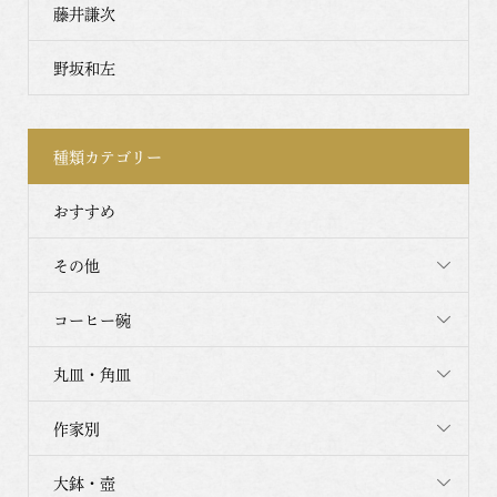
藤井謙次
野坂和左
種類カテゴリー
おすすめ
その他
コーヒー碗
丸皿・角皿
作家別
大鉢・壺