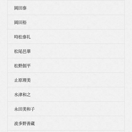
岡田泰
岡田裕
時松泰礼
松尾邑華
松野創平
止原理美
水津和之
永田美和子
波多野善蔵