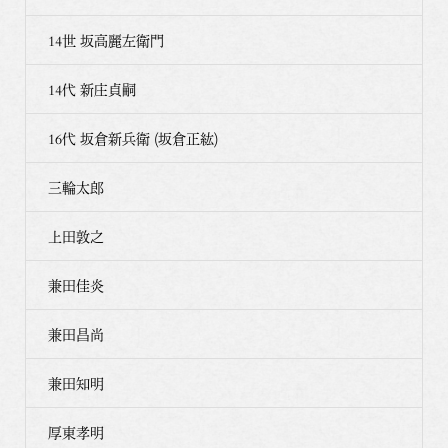
14世 坂高麗左衛門
14代 新庄貞嗣
16代 坂倉新兵衛 (坂倉正紘)
三輪太郎
上田敦之
兼田佳炎
兼田昌尚
兼田知明
厚東孝明