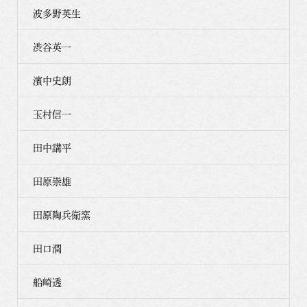
波多野英生
渋谷英一
濱中史朗
玉村信一
田中講平
田原崇雄
田原陶兵衛窯
田口潤
船崎透