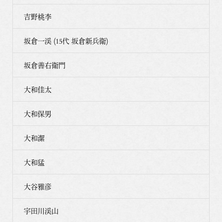
吉野桃李
坂倉一渓 (15代 坂倉新兵衛)
坂倉善右衛門
大和佳太
大和保男
大和潔
大和猛
大谷雅彦
宇田川渓山