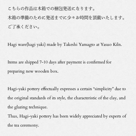
こちらの作品は木箱での梱包発送になります。
木箱の準備のために発送までに少々お時間を頂戴いたします。
ご了承ください。
Hagi ware(hagi yaki) made by Takeshi Yamagto at Yasuo Kiln.
Items are shipped 7-10 days after payment is confirmed for
preparing new wooden box.
Hagi-yaki pottery effectually expresses a certain “simplicity” due to
the original standards of its style, the characteristic of the clay, and
the glazing technique.
Thus, Hagi-yaki pottery has been widely appreciated by experts of
the tea ceremony.