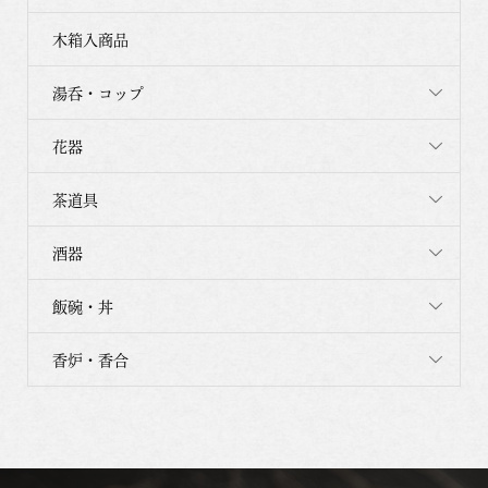
木箱入商品
湯呑・コップ
花器
茶道具
酒器
飯碗・丼
香炉・香合