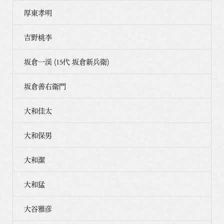
厚東孝明
吉野桃李
坂倉一渓 (15代 坂倉新兵衛)
坂倉善右衛門
大和佳太
大和保男
大和潔
大和猛
大谷雅彦