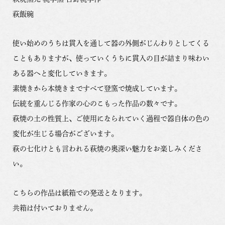
萩飯碗
使い始めのうちは貫入を通して器の外側がじんわりとしてくる
こともありますが、使っていくうちに貫入の目が詰まり味わい
ある器へと変化していきます。
素焼きから本焼きまですべて登窯で焼成しています。
伝統を重んじる作家の心のこもった作品の数々です。
萩焼の土の性質上、ご使用になられていく過程で器自体の色の
変化が生じる場合がございます。
萩の七化けとも言われる萩焼の奥深い魅力をお楽しみくださ
い。
こちらの作品は紙箱での発送となります。
共箱は付いておりません。