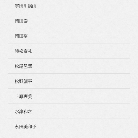
宇田川渓山
岡田泰
岡田裕
時松泰礼
松尾邑華
松野創平
止原理美
水津和之
永田美和子