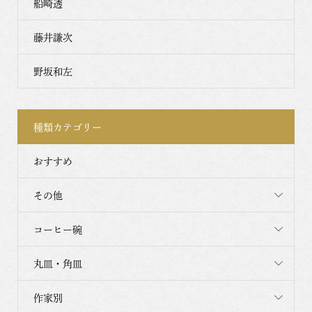
船崎透
藤井謙次
野坂和左
種類カテゴリー
おすすめ
その他
コーヒー碗
丸皿・角皿
作家別