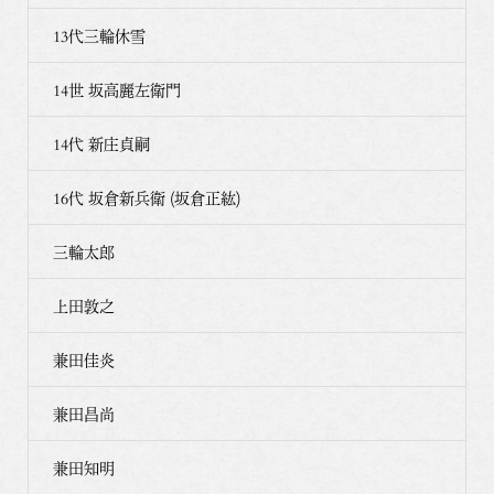
13代三輪休雪
14世 坂高麗左衛門
14代 新庄貞嗣
16代 坂倉新兵衛 (坂倉正紘)
三輪太郎
上田敦之
兼田佳炎
兼田昌尚
兼田知明