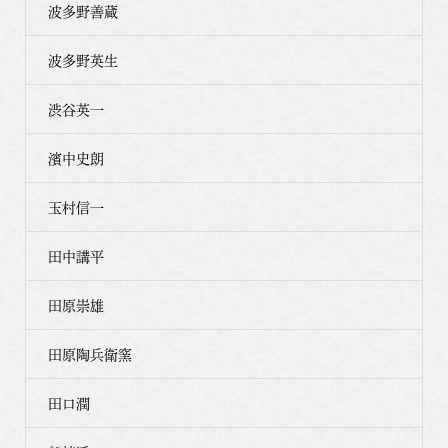
波多野善蔵
波多野英生
渋谷英一
濱中史朗
玉村信一
田中講平
田原崇雄
田原陶兵衛窯
田口潤