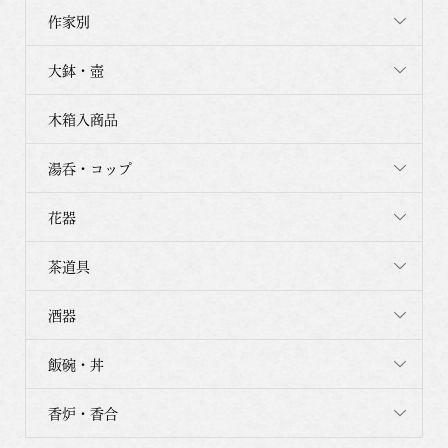
作家別
大鉢・壺
木箱入商品
湯呑・コップ
花器
茶道具
酒器
飯碗・丼
香炉・香合