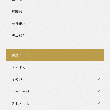
船崎透
藤井謙次
野坂和左
種類カテゴリー
おすすめ
その他
コーヒー碗
丸皿・角皿