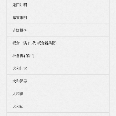
兼田知明
厚東孝明
吉野桃李
坂倉一渓 (15代 坂倉新兵衛)
坂倉善右衛門
大和佳太
大和保男
大和潔
大和猛