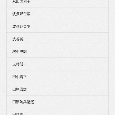
永田美和子
波多野善蔵
波多野英生
渋谷英一
濱中史朗
玉村信一
田中講平
田原崇雄
田原陶兵衛窯
田口潤