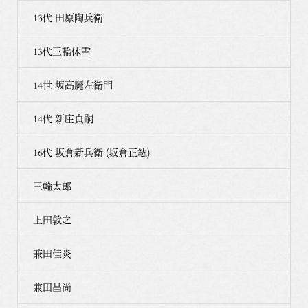
13代 田原陶兵衛
13代三輪休雪
14世 坂高麗左衛門
14代 新庄貞嗣
16代 坂倉新兵衛 (坂倉正紘)
三輪太郎
上田敦之
兼田佳炎
兼田昌尚