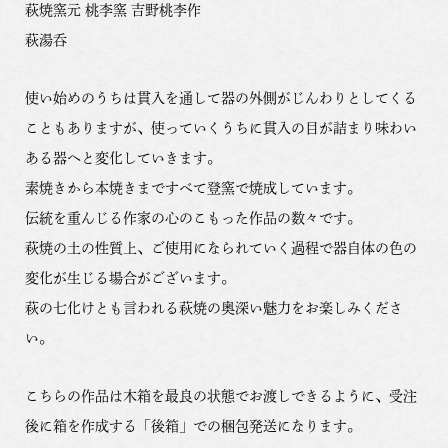
萩焼窯元 桃李窯 吉野桃李作
萩湯呑
使い始めのうちは貫入を通して器の外側がじんわりとしてくる
こともありますが、使っていくうちに貫入の目が詰まり味わい
ある器へと変化していきます。
素焼きから本焼きまですべて登窯で焼成しています。
伝統を重んじる作家の心のこもった作品の数々です。
萩焼の土の性質上、ご使用になられていく過程で器自体の色の
変化が生じる場合がございます。
萩の七化けとも言われる萩焼の奥深い魅力をお楽しみくださ
い。
こちらの作品は木箱を最良の状態でお渡しできるように、受注
後に箱を作成する「後箱」での梱包発送になります。