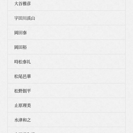
大谷雅彦
宇田川渓山
岡田泰
岡田裕
時松泰礼
松尾邑華
松野創平
止原理美
水津和之