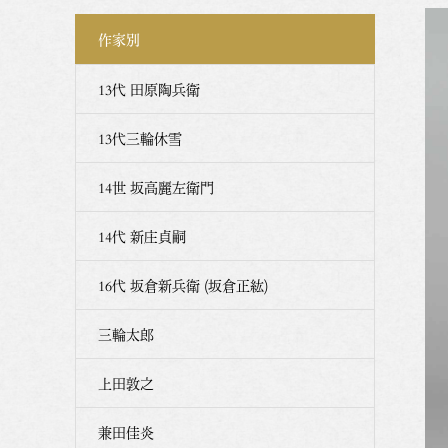
作家別
13代 田原陶兵衛
13代三輪休雪
14世 坂高麗左衛門
14代 新庄貞嗣
16代 坂倉新兵衛 (坂倉正紘)
三輪太郎
上田敦之
兼田佳炎