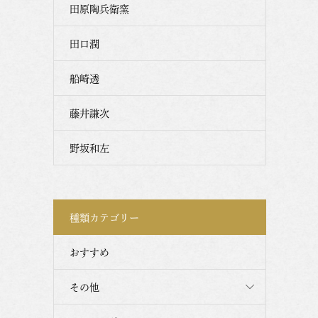
田原陶兵衛窯
田口潤
船崎透
藤井謙次
野坂和左
種類カテゴリー
おすすめ
その他