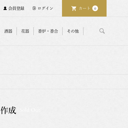
会員登録
ログイン
カート
0
酒器
花器
香炉・香合
その他
箱作成
Sold Out