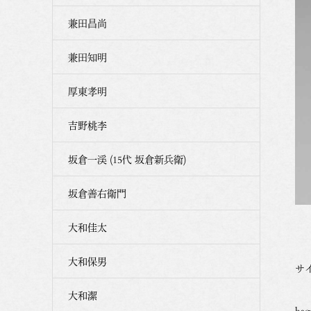
兼田昌尚
兼田知明
厚東孝明
吉野桃李
坂倉一渓 (15代 坂倉新兵衛)
坂倉善右衛門
大和佳太
大和保男
サイ
大和潔
hag