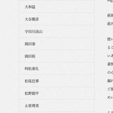
大和猛
萩
大谷雅彦
萩
宇田川渓山
使
岡田泰
る
い
岡田裕
素
時松泰礼
の
漏
松尾邑華
ご
松野創平
め
止原理美
こ