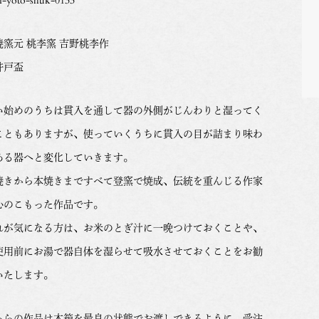
焼窯元 桃李窯 吉野桃李作
井戸盃
い始めのうちは貫入を通して器の外側がじんわりと湿ってく
こともありますが、使っていくうちに貫入の目が詰まり味わ
ある器へと変化していきます。
焼きから本焼きまですべて登窯で焼成、伝統を重んじる作家
心のこもった作品です。
れが気になる方は、お米のとぎ汁に一晩つけておくことや、
使用前にお湯で器自体を湿らせて吸水させておくことをお勧
いたします。
ちらの作品は木箱を最良の状態でお渡しできるように、受注