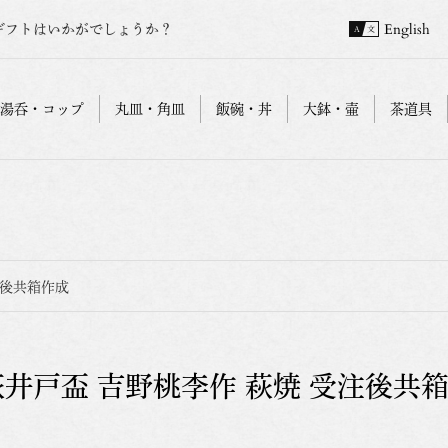
ギフトはいかがでしょうか？
English
湯呑・コップ
丸皿・角皿
飯碗・丼
大鉢・壷
茶道具
注後共箱作成
萩井戸盃 吉野桃李作 萩焼 受注後共