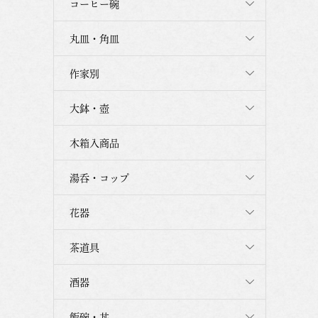
コーヒー碗
丸皿・角皿
作家別
大鉢・壺
木箱入商品
湯呑・コップ
花器
茶道具
酒器
飯碗・丼