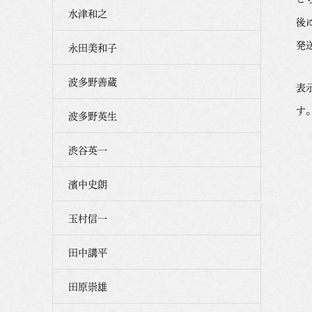
水津和之
後
発
永田美和子
波多野善蔵
表
す
波多野英生
渋谷英一
濱中史朗
玉村信一
田中講平
田原崇雄