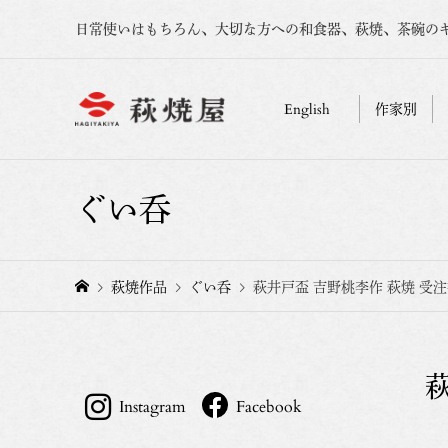
日常使いはもちろん、大切な方への和食器、萩焼、茶碗の
English
作家別
ぐい呑
萩焼作品
ぐい呑
萩井戸盃 吉野桃李作 萩焼 受
Instagram
Facebook