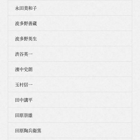
永田美和子
波多野善蔵
波多野英生
渋谷英一
濱中史朗
玉村信一
田中講平
田原崇雄
田原陶兵衛窯