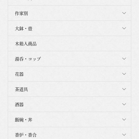
作家別
大鉢・壺
木箱入商品
湯呑・コップ
花器
茶道具
酒器
飯碗・丼
香炉・香合