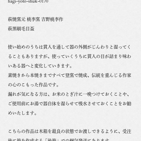
hagi-yoto-shuk-0170
萩焼窯元 桃李窯 吉野桃李作
萩黒刷毛目盃
使い始めのうちは貫入を通して器の外側がじんわりと湿ってく
ることもありますが、使っていくうちに貫入の目が詰まり味わ
いある器へと変化していきます。
素焼きから本焼きまですべて登窯で焼成、伝統を重んじる作家
の心のこもった作品です。
漏れが気になる方は、お米のとぎ汁に一晩つけておくことや、
ご使用前にお湯で器自体を湿らせて吸水させておくことをお勧
めいたします。
こちらの作品は木箱を最良の状態でお渡しできるように、受注
後に箱を作成する「後箱」での梱包発送になります。