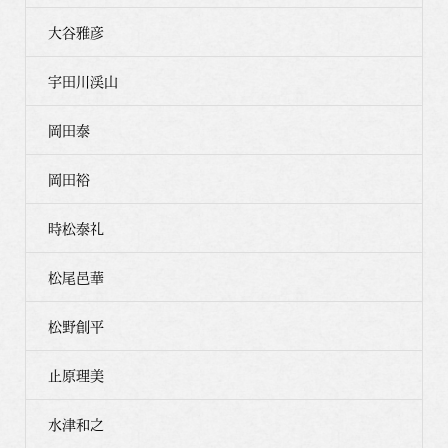
大谷雅彦
宇田川渓山
岡田泰
岡田裕
時松泰礼
松尾邑華
松野創平
止原理美
水津和之