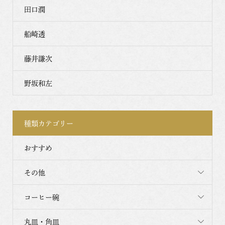
田口潤
船崎透
藤井謙次
野坂和左
種類カテゴリー
おすすめ
その他
コーヒー碗
丸皿・角皿