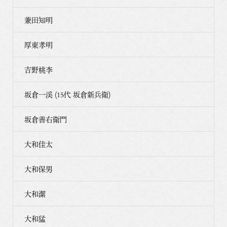
兼田知明
厚東孝明
吉野桃李
坂倉一渓 (15代 坂倉新兵衛)
坂倉善右衛門
大和佳太
大和保男
大和潔
大和猛