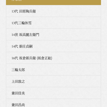
13代 田原陶兵衛
13代三輪休雪
14世 坂高麗左衛門
14代 新庄貞嗣
16代 坂倉新兵衛 (坂倉正紘)
三輪太郎
上田敦之
兼田佳炎
兼田昌尚