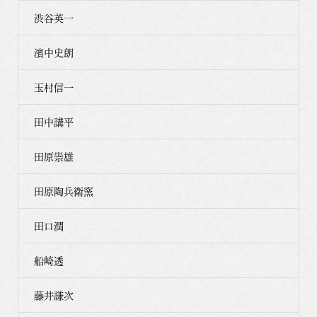
渋谷英一
濱中史朗
玉村信一
田中講平
田原崇雄
田原陶兵衛窯
田口潤
船崎透
藤井謙次