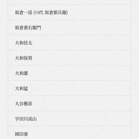
坂倉一渓 (15代 坂倉新兵衛)
坂倉善右衛門
大和佳太
大和保男
大和潔
大和猛
大谷雅彦
宇田川渓山
岡田泰