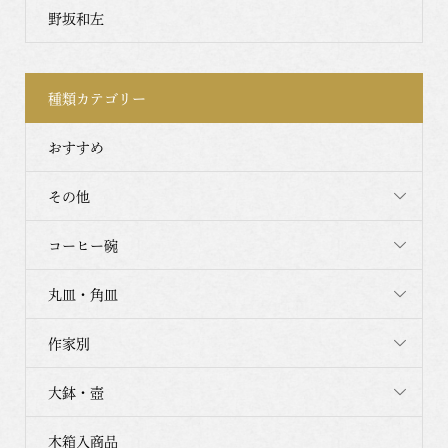
野坂和左
種類カテゴリー
おすすめ
その他
コーヒー碗
丸皿・角皿
作家別
大鉢・壺
木箱入商品