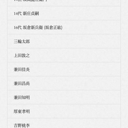
14代 新庄貞嗣
16代 坂倉新兵衛 (坂倉正紘)
三輪太郎
上田敦之
兼田佳炎
兼田昌尚
兼田知明
厚東孝明
吉野桃李