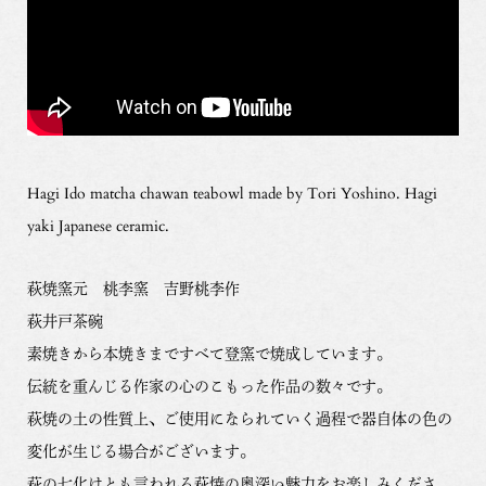
Hagi Ido matcha chawan teabowl made by Tori Yoshino. Hagi
yaki Japanese ceramic.
萩焼窯元 桃李窯 吉野桃李作
萩井戸茶碗
素焼きから本焼きまですべて登窯で焼成しています。
伝統を重んじる作家の心のこもった作品の数々です。
萩焼の土の性質上、ご使用になられていく過程で器自体の色の
変化が生じる場合がございます。
萩の七化けとも言われる萩焼の奥深い魅力をお楽しみくださ