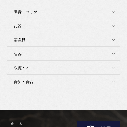
湯呑・コップ
花器
茶道具
酒器
飯碗・丼
香炉・香合
ホーム