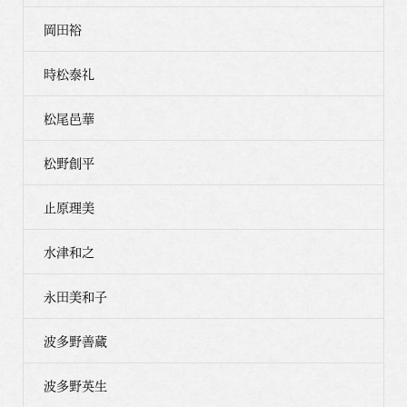
岡田裕
時松泰礼
松尾邑華
松野創平
止原理美
水津和之
永田美和子
波多野善蔵
波多野英生