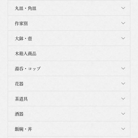
丸皿・角皿
作家別
大鉢・壺
木箱入商品
湯呑・コップ
花器
茶道具
酒器
飯碗・丼