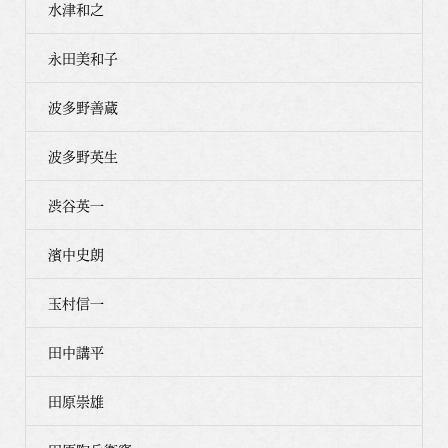
水津和之
永田美和子
波多野善蔵
波多野英生
渋谷英一
濱中史朗
玉村信一
田中講平
田原崇雄