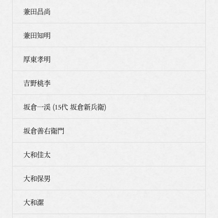
兼田昌尚
兼田知明
厚東孝明
吉野桃李
坂倉一渓 (15代 坂倉新兵衛)
坂倉善右衛門
大和佳太
大和保男
大和潔