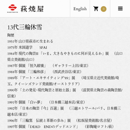
English
0
13代三輪休雪
陶歴
1951年 山口県萩市に生まれる
1975年 米国遊学 SFAI
1984年 現代の陶芸II 「いま、大きなやきものに何が見えるか」展 （山口
県立美術館/山口）
1987年 個展 「恒久破壊」 （ギャラリー上田/東京）
1988年 個展 「三輪和彦」 （西武渋谷店/東京）
1989年 「アート・エキサイティング'89」展 （埼玉県立近代美術館/埼
玉、クイーンズランド美術館/オーストラリア）
1990年 「土の発見･現代陶芸と原始土器」展 （滋賀県立陶芸の森陶芸館/
信楽）
1991年 個展 「白い夢」 （日本橋三越本店/東京）
1992年 「日本の陶芸『今』百選」展 （三越エトワール/パリ、日本橋三
越本店/東京）
1996年 「三輪窯 伝統と革新の歩み」展 （松坂屋美術館/名古屋）
1997年 個展 「DEAD ENDのデッドエンド」 （彩陶庵ロフト/萩）