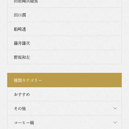
田原陶兵衛窯
田口潤
船崎透
藤井謙次
野坂和左
種類カテゴリー
おすすめ
その他
コーヒー碗