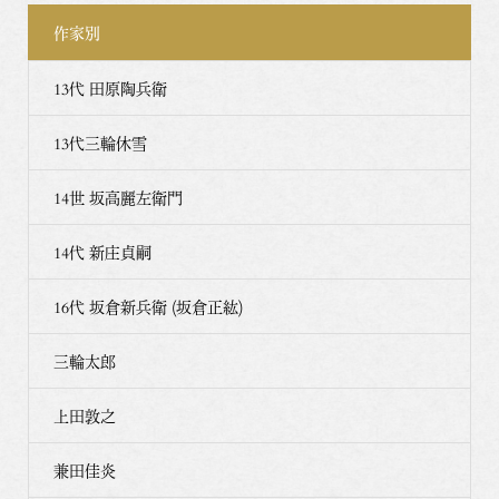
作家別
13代 田原陶兵衛
13代三輪休雪
14世 坂高麗左衛門
14代 新庄貞嗣
16代 坂倉新兵衛 (坂倉正紘)
三輪太郎
上田敦之
兼田佳炎