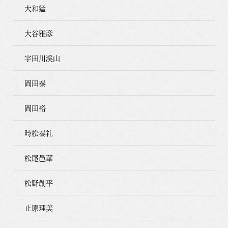
大和猛
大谷雅彦
宇田川渓山
岡田泰
岡田裕
時松泰礼
松尾邑華
松野創平
止原理美