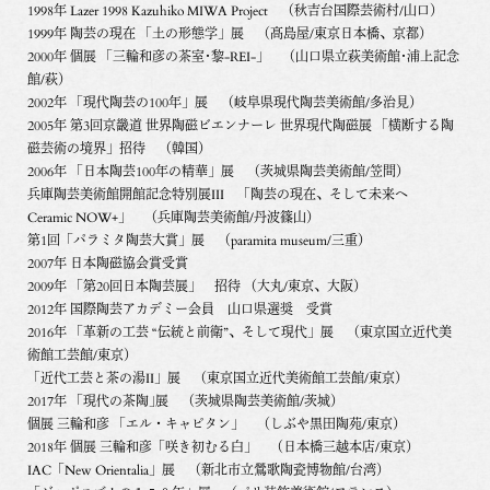
1998年 Lazer 1998 Kazuhiko MIWA Project （秋吉台国際芸術村/山口）
1999年 陶芸の現在 「土の形態学」展 （髙島屋/東京日本橋、京都）
2000年 個展 「三輪和彦の茶室･黎-REI-」 （山口県立萩美術館･浦上記念
館/萩）
2002年 「現代陶芸の100年」展 （岐阜県現代陶芸美術館/多治見）
2005年 第3回京畿道 世界陶磁ビエンナーレ 世界現代陶磁展 「横断する陶
磁芸術の境界」招待 （韓国）
2006年 「日本陶芸100年の精華」展 （茨城県陶芸美術館/笠間）
兵庫陶芸美術館開館記念特別展III 「陶芸の現在、そして未来へ
Ceramic NOW+」 （兵庫陶芸美術館/丹波篠山）
第1回「パラミタ陶芸大賞」展 （paramita museum/三重）
2007年 日本陶磁協会賞受賞
2009年 「第20回日本陶芸展」 招待 （大丸/東京、大阪）
2012年 国際陶芸アカデミー会員 山口県選奨 受賞
2016年 「革新の工芸 “伝統と前衛”、そして現代」展 （東京国立近代美
術館工芸館/東京）
「近代工芸と茶の湯II」展 （東京国立近代美術館工芸館/東京）
2017年 「現代の茶陶｣展 （茨城県陶芸美術館/茨城）
個展 三輪和彦 「エル・キャピタン」 （しぶや黒田陶苑/東京）
2018年 個展 三輪和彦「咲き初むる白」 （日本橋三越本店/東京）
IAC「New Orientalia」展 （新北市立鶯歌陶瓷博物館/台湾）