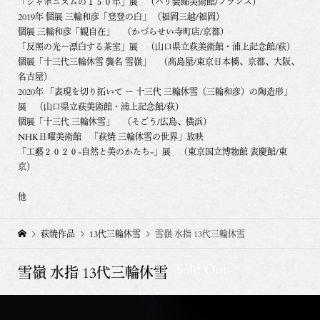
「ジャポニズムの１５０年」展 （パリ装飾美術館/フランス）
2019年 個展 三輪和彦「登登の白」 （福岡三越/福岡）
個展 三輪和彦「観自在」 （かづらせい寺町店/京都）
「反照の光ー漂白する茶室」展 （山口県立萩美術館・浦上記念館/萩）
個展「十三代三輪休雪 襲名 雪嶺」 （髙島屋/東京日本橋、京都、大阪、
名古屋）
2020年 「表現を切り拓いて ー 十三代 三輪休雪（三輪和彦）の陶造形」
展 （山口県立萩美術館・浦上記念館/萩）
個展「十三代 三輪休雪」 （そごう/広島、横浜）
NHK日曜美術館 「萩焼 三輪休雪の世界」放映
「工藝２０２０-自然と美のかたち-」展 （東京国立博物館 表慶館/東
京）
他
萩焼作品
13代三輪休雪
雪嶺 水指 13代三輪休雪
Sold Out
雪嶺 水指 13代三輪休雪