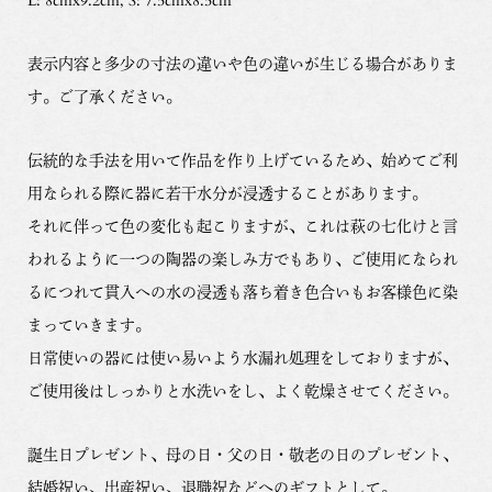
表示内容と多少の寸法の違いや色の違いが生じる場合がありま
す。ご了承ください。
伝統的な手法を用いて作品を作り上げているため、始めてご利
用なられる際に器に若干水分が浸透することがあります。
それに伴って色の変化も起こりますが、これは萩の七化けと言
われるように一つの陶器の楽しみ方でもあり、ご使用になられ
るにつれて貫入への水の浸透も落ち着き色合いもお客様色に染
まっていきます。
日常使いの器には使い易いよう水漏れ処理をしておりますが、
ご使用後はしっかりと水洗いをし、よく乾燥させてください。
誕生日プレゼント、母の日・父の日・敬老の日のプレゼント、
結婚祝い、出産祝い、退職祝などへのギフトとして。