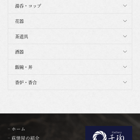
湯呑・コップ
花器
茶道具
酒器
飯碗・丼
香炉・香合
ホーム
萩焼屋の紹介