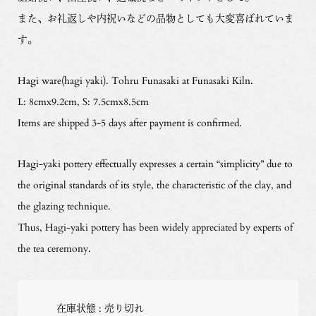
また、お礼返しや内祝いなどの品物としても大変喜ばれていま
す。
Hagi ware(hagi yaki). Tohru Funasaki at Funasaki Kiln.
L: 8cmx9.2cm, S: 7.5cmx8.5cm
Items are shipped 3-5 days after payment is confirmed.
Hagi-yaki pottery effectually expresses a certain “simplicity” due to
the original standards of its style, the characteristic of the clay, and
the glazing technique.
Thus, Hagi-yaki pottery has been widely appreciated by experts of
the tea ceremony.
在庫状態 : 売り切れ