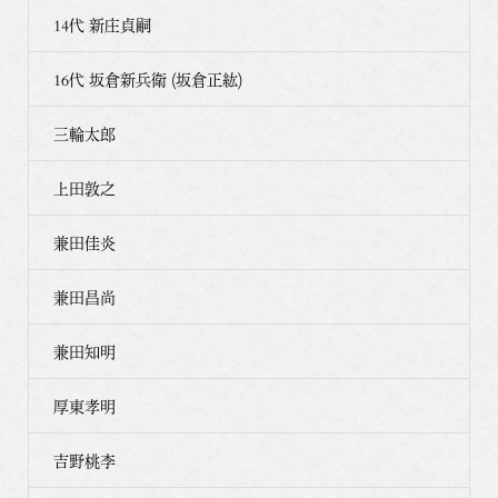
14代 新庄貞嗣
16代 坂倉新兵衛 (坂倉正紘)
三輪太郎
上田敦之
兼田佳炎
兼田昌尚
兼田知明
厚東孝明
吉野桃李