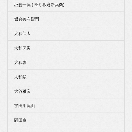
坂倉一渓 (15代 坂倉新兵衛)
坂倉善右衛門
大和佳太
大和保男
大和潔
大和猛
大谷雅彦
宇田川渓山
岡田泰