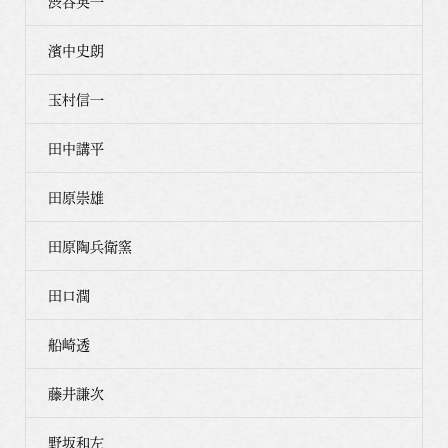
渋谷英一
濱中史朗
玉村信一
田中講平
田原崇雄
田原陶兵衛窯
田口潤
船崎透
藤井謙次
野坂和左