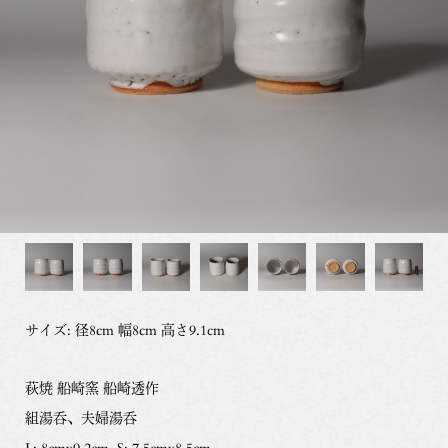
サイズ: 径8cm 幅8cm 高さ9.1cm
萩焼 船崎窯 船崎透作
組湯呑、夫婦湯呑
L: 8cmx9.2cm, S: 7.5cmx8.5cm