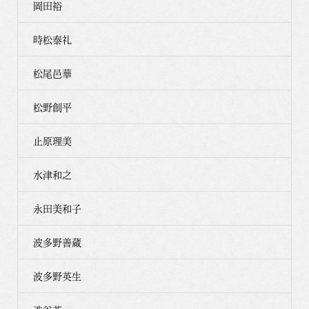
岡田裕
時松泰礼
松尾邑華
松野創平
止原理美
水津和之
永田美和子
波多野善蔵
波多野英生