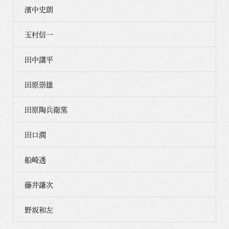
濱中史朗
玉村信一
田中講平
田原崇雄
田原陶兵衛窯
田口潤
船崎透
藤井謙次
野坂和左