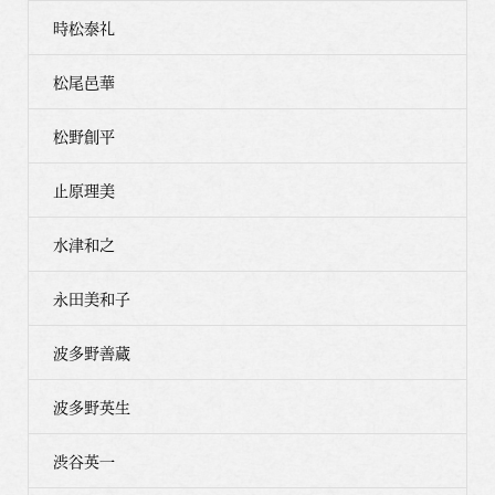
時松泰礼
松尾邑華
松野創平
止原理美
水津和之
永田美和子
波多野善蔵
波多野英生
渋谷英一