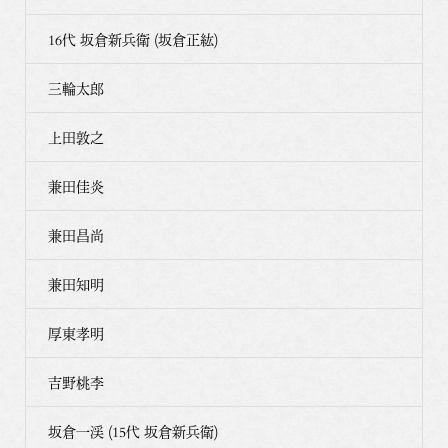
16代 坂倉新兵衛 (坂倉正紘)
三輪太郎
上田敦之
兼田佳炎
兼田昌尚
兼田知明
厚東孝明
吉野桃李
坂倉一渓 (15代 坂倉新兵衛)