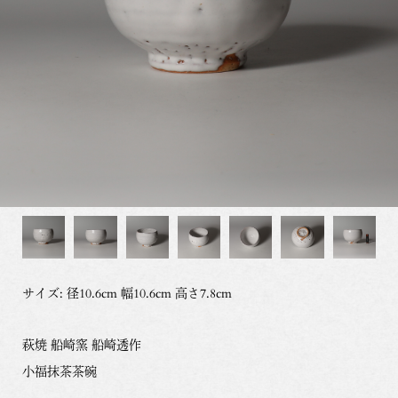
サイズ: 径10.6cm 幅10.6cm 高さ7.8cm
萩焼 船崎窯 船崎透作
小福抹茶茶碗