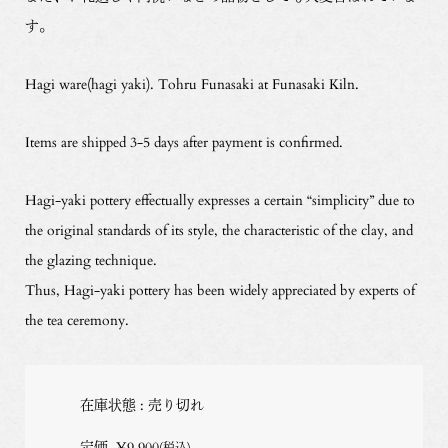
す。
Hagi ware(hagi yaki). Tohru Funasaki at Funasaki Kiln.
Items are shipped 3-5 days after payment is confirmed.
Hagi-yaki pottery effectually expresses a certain “simplicity” due to
the original standards of its style, the characteristic of the clay, and
the glazing technique.
Thus, Hagi-yaki pottery has been widely appreciated by experts of
the tea ceremony.
在庫状態 : 売り切れ
定価
¥9,900
(税込)