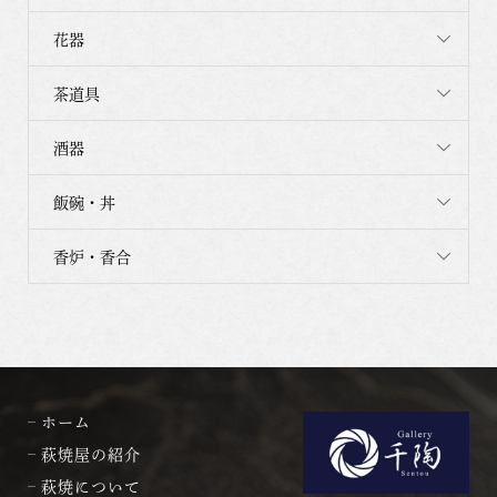
花器
茶道具
酒器
飯碗・丼
香炉・香合
ホーム
萩焼屋の紹介
萩焼について