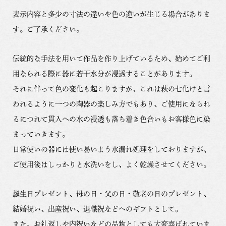
表示内容と多少の寸法の違いや色の違いが生じる場合がありま
す。ご了承ください。
伝統的な手法を用いて作品を作り上げているため、始めてご利
用なられる際に器に若干水分が浸透することがあります。
それに伴って色の変化も起こりますが、これは萩の七化けと言
われるように一つの陶器の楽しみ方でもあり、ご使用になられ
るにつれて貫入への水の浸透も落ち着き色合いもお客様色に染
まっていきます。
日常使いの器には使い易いよう水漏れ処理をしておりますが、
ご使用後はしっかりと水洗いをし、よく乾燥させてください。
誕生日プレゼント、母の日・父の日・敬老の日のプレゼント、
結婚祝い、出産祝い、退職祝などへのギフトとして。
また、お礼返しや内祝いなどの品物としても大変喜ばれていま