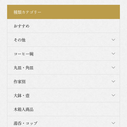
種類カテゴリー
おすすめ
その他
コーヒー碗
丸皿・角皿
作家別
大鉢・壺
木箱入商品
湯呑・コップ