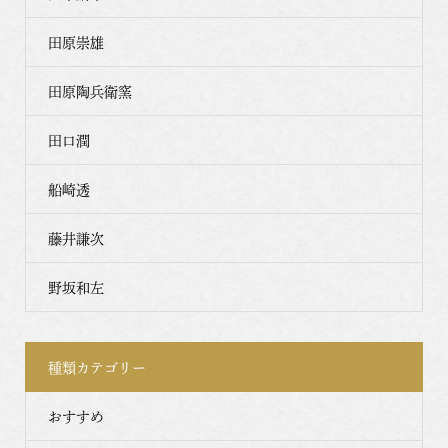
田原崇雄
田原陶兵衛窯
田口潤
船崎透
藤井謙次
野坂和左
種類カテゴリー
おすすめ