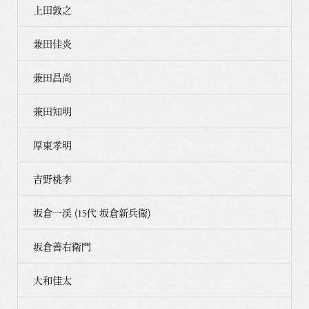
上田敦之
兼田佳炎
兼田昌尚
兼田知明
厚東孝明
吉野桃李
坂倉一渓 (15代 坂倉新兵衛)
坂倉善右衛門
大和佳太