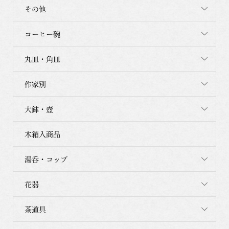
その他
コーヒー碗
丸皿・角皿
作家別
大鉢・壺
木箱入商品
湯呑・コップ
花器
茶道具