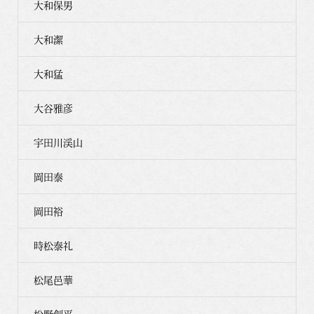
大和保男
大和潔
大和猛
大谷雅彦
宇田川渓山
岡田泰
岡田裕
時松泰礼
松尾邑華