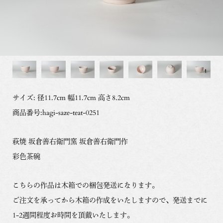
サイズ: 径11.7cm 幅11.7cm 高さ8.2cm
商品番号:hagi-saze-teat-0251
萩焼 坂倉善右衛門窯 坂倉善右衛門作
彩色茶碗
こちらの作品は木箱での梱包発送になります。
ご注文を承ってから木箱の作成をいたしますので、発送までに
1-2週間程度お時間を頂戴いたします。