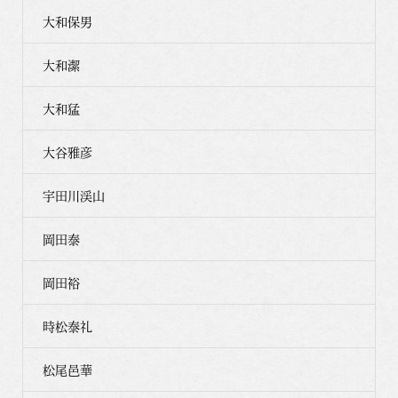
大和保男
大和潔
大和猛
大谷雅彦
宇田川渓山
岡田泰
岡田裕
時松泰礼
松尾邑華