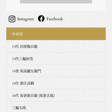
Instagram
Facebook
作家別
13代 田原陶兵衛
13代三輪休雪
14世 坂高麗左衛門
14代 新庄貞嗣
16代 坂倉新兵衛 (坂倉正紘)
三輪太郎