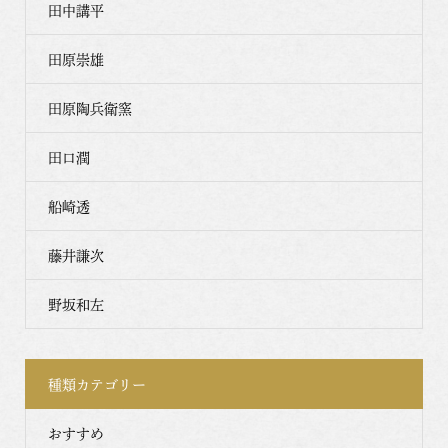
田中講平
田原崇雄
田原陶兵衛窯
田口潤
船崎透
藤井謙次
野坂和左
種類カテゴリー
おすすめ