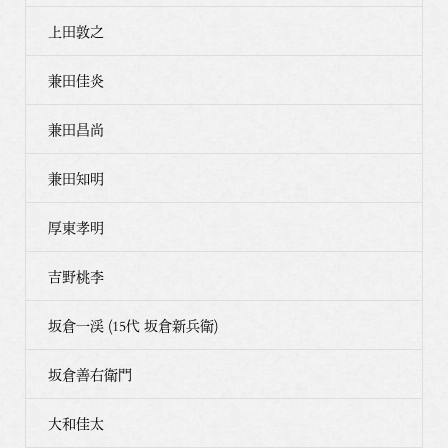
上田敦之
兼田佳炎
兼田昌尚
兼田知明
厚東孝明
吉野桃李
坂倉一渓 (15代 坂倉新兵衛)
坂倉善右衛門
大和佳太