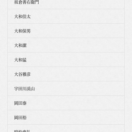
坂倉善右衛門
大和佳太
大和保男
大和潔
大和猛
大谷雅彦
宇田川渓山
岡田泰
岡田裕
時松泰礼