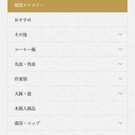
種類カテゴリー
おすすめ
その他
コーヒー碗
丸皿・角皿
作家別
大鉢・壺
木箱入商品
湯呑・コップ