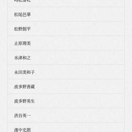
松尾邑華
松野創平
止原理美
水津和之
永田美和子
波多野善蔵
波多野英生
渋谷英一
濱中史朗