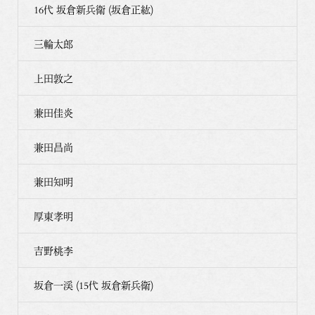
16代 坂倉新兵衛 (坂倉正紘)
三輪太郎
上田敦之
兼田佳炎
兼田昌尚
兼田知明
厚東孝明
吉野桃李
坂倉一渓 (15代 坂倉新兵衛)