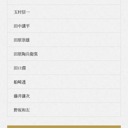
玉村信一
田中講平
田原崇雄
田原陶兵衛窯
田口潤
船崎透
藤井謙次
野坂和左