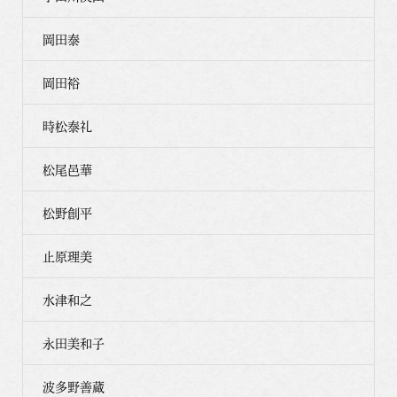
岡田泰
岡田裕
時松泰礼
松尾邑華
松野創平
止原理美
水津和之
永田美和子
波多野善蔵