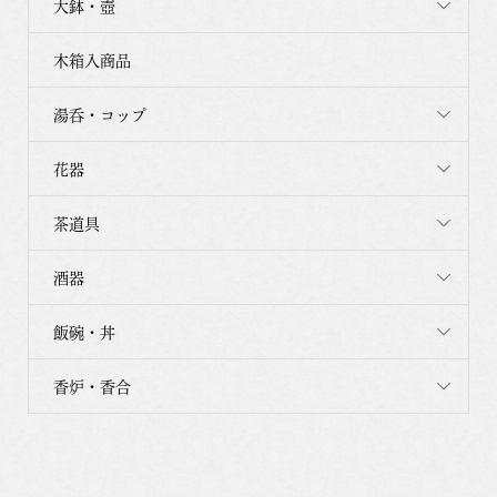
大鉢・壺
木箱入商品
湯呑・コップ
花器
茶道具
酒器
飯碗・丼
香炉・香合