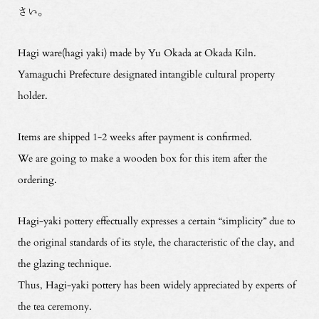
さい。
Hagi ware(hagi yaki) made by Yu Okada at Okada Kiln.
Yamaguchi Prefecture designated intangible cultural property
holder.
Items are shipped 1-2 weeks after payment is confirmed.
We are going to make a wooden box for this item after the
ordering.
Hagi-yaki pottery effectually expresses a certain “simplicity” due to
the original standards of its style, the characteristic of the clay, and
the glazing technique.
Thus, Hagi-yaki pottery has been widely appreciated by experts of
the tea ceremony.