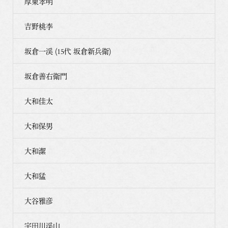
厚東孝明
吉野桃李
坂倉一渓 (15代 坂倉新兵衛)
坂倉善右衛門
大和佳太
大和保男
大和潔
大和猛
大谷雅彦
宇田川渓山