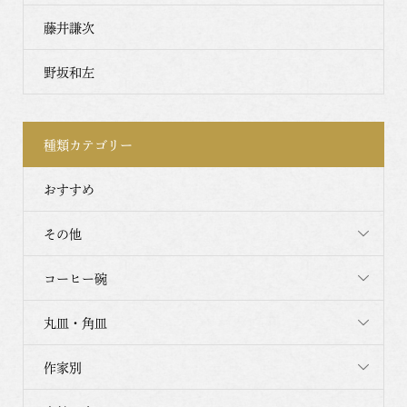
藤井謙次
野坂和左
種類カテゴリー
おすすめ
その他
コーヒー碗
丸皿・角皿
作家別