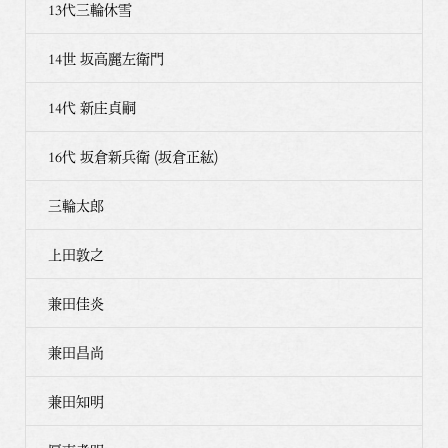
13代三輪休雪
14世 坂高麗左衛門
14代 新庄貞嗣
16代 坂倉新兵衛 (坂倉正紘)
三輪太郎
上田敦之
兼田佳炎
兼田昌尚
兼田知明