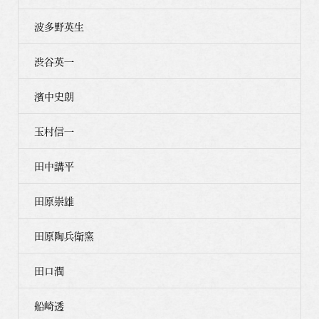
波多野英生
渋谷英一
濱中史朗
玉村信一
田中講平
田原崇雄
田原陶兵衛窯
田口潤
船崎透