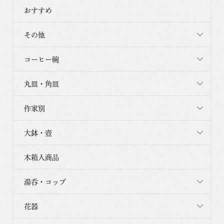
おすすめ
その他
コーヒー碗
丸皿・角皿
作家別
大鉢・壺
木箱入商品
湯呑・コップ
花器