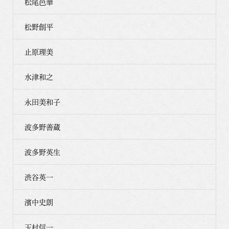
松尾邑華
松野創平
止原理美
水津和之
永田美和子
波多野善蔵
波多野英生
渋谷英一
濱中史朗
玉村信一