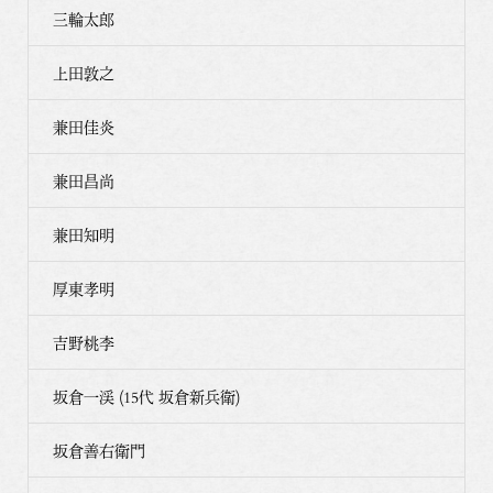
三輪太郎
上田敦之
兼田佳炎
兼田昌尚
兼田知明
厚東孝明
吉野桃李
坂倉一渓 (15代 坂倉新兵衛)
坂倉善右衛門