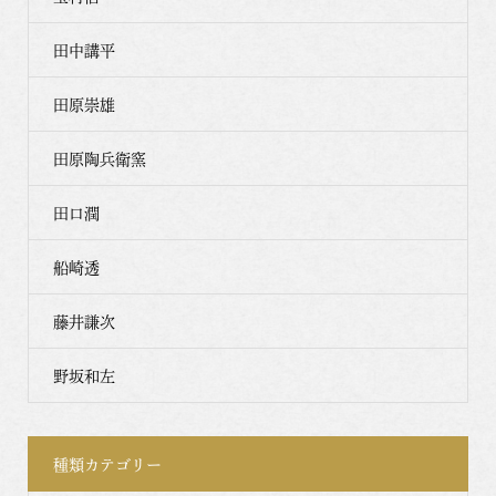
田中講平
田原崇雄
田原陶兵衛窯
田口潤
船崎透
藤井謙次
野坂和左
種類カテゴリー