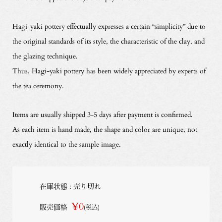
Hagi-yaki pottery effectually expresses a certain “simplicity” due to
the original standards of its style, the characteristic of the clay, and
the glazing technique.
Thus, Hagi-yaki pottery has been widely appreciated by experts of
the tea ceremony.
Items are usually shipped 3-5 days after payment is confirmed.
As each item is hand made, the shape and color are unique, not
exactly identical to the sample image.
在庫状態 : 売り切れ
¥0
販売価格
(税込)