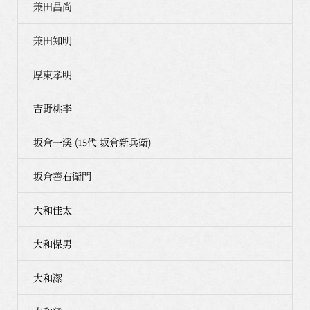
兼田昌尚
兼田知明
厚東孝明
吉野桃李
坂倉一渓 (15代 坂倉新兵衛)
坂倉善右衛門
大和佳太
大和保男
大和潔