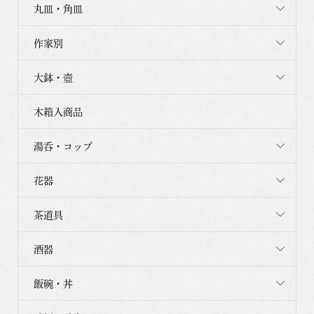
丸皿・角皿
作家別
大鉢・壺
木箱入商品
湯呑・コップ
花器
茶道具
酒器
飯碗・丼