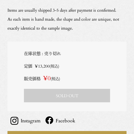
Items are usually shipped 3-5 days after payment is confirmed.
As each item is hand made, the shape and color are unique, not
exactly identical to the sample image.
在庫状態 : 売り切れ
定価
¥13,200
(税込)
¥0
販売価格
(税込)
SOLD OUT
Instagram
Facebook