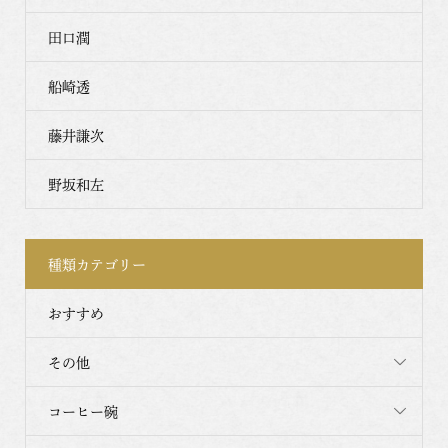
田口潤
船崎透
藤井謙次
野坂和左
種類カテゴリー
おすすめ
その他
コーヒー碗