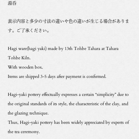
湯呑
表示内容と多少の寸法の違いや色の違いが生じる場合がありま
す。ご了承ください。
Hagi ware(hagi yaki) made by 13th Tohbe Tahara at Tahara
Tohbe Kiln.
With wooden box.
Items are shipped 3-5 days after payment is confirmed.
Hagi-yaki pottery effectually expresses a certain “simplicity” due to
the original standards of its style, the characteristic of the clay, and
the glazing technique.
Thus, Hagi-yaki pottery has been widely appreciated by experts of
the tea ceremony.