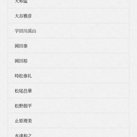
大和猛
大谷雅彦
宇田川渓山
岡田泰
岡田裕
時松泰礼
松尾邑華
松野創平
止原理美
水津和之