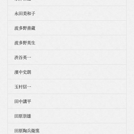
永田美和子
波多野善蔵
波多野英生
渋谷英一
濱中史朗
玉村信一
田中講平
田原崇雄
田原陶兵衛窯