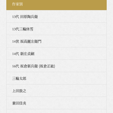
作家別
13代 田原陶兵衛
13代三輪休雪
14世 坂高麗左衛門
14代 新庄貞嗣
16代 坂倉新兵衛 (坂倉正紘)
三輪太郎
上田敦之
兼田佳炎