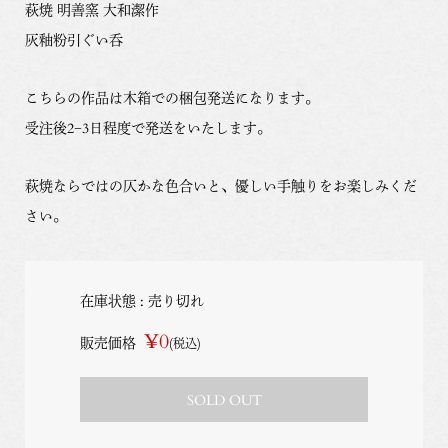
萩焼 明善窯 大和潔作
灰釉粉引ぐい呑
こちらの作品は木箱での梱包発送になります。
受注後2−3日程度で発送をいたします。
萩焼ならではの仄かな色合いと、優しい手触りをお楽しみくだ
さい。
在庫状態 : 売り切れ
¥0
販売価格
(税込)
SOLD OUT