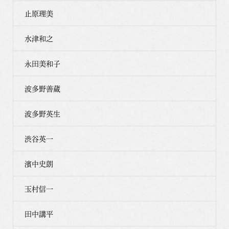
止原理美
水津和之
永田美和子
波多野善蔵
波多野英生
渋谷英一
濱中史朗
玉村信一
田中講平