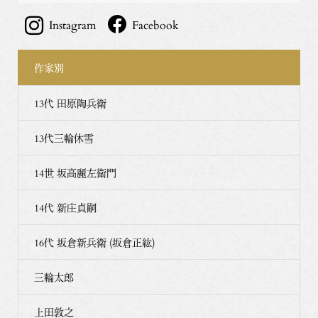
Instagram
Facebook
作家別
13代 田原陶兵衛
13代三輪休雪
14世 坂高麗左衛門
14代 新庄貞嗣
16代 坂倉新兵衛 (坂倉正紘)
三輪太郎
上田敦之