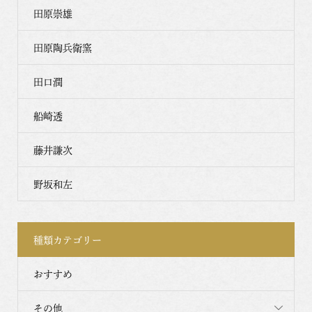
田原崇雄
田原陶兵衛窯
田口潤
船崎透
藤井謙次
野坂和左
種類カテゴリー
おすすめ
その他