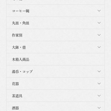
コーヒー碗
丸皿・角皿
作家別
大鉢・壺
木箱入商品
湯呑・コップ
花器
茶道具
酒器