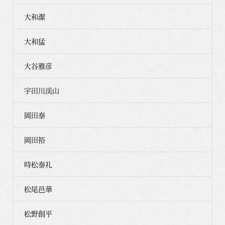
大和潔
大和猛
大谷雅彦
宇田川渓山
岡田泰
岡田裕
時松泰礼
松尾邑華
松野創平