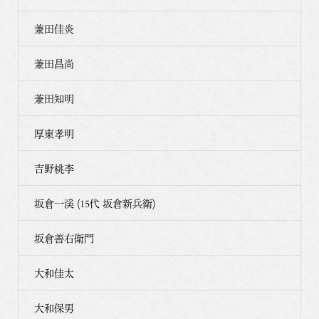
兼田佳炎
兼田昌尚
兼田知明
厚東孝明
吉野桃李
坂倉一渓 (15代 坂倉新兵衛)
坂倉善右衛門
大和佳太
大和保男