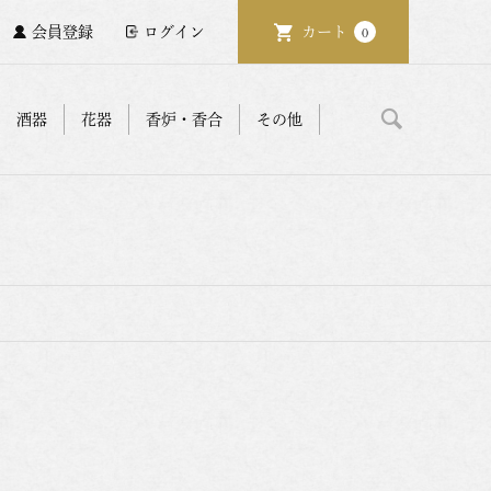
会員登録
ログイン
カート
0
酒器
花器
香炉・香合
その他