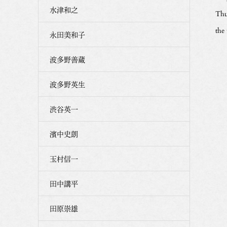
水津和之
Thu
the
永田美和子
波多野善蔵
波多野英生
渋谷英一
濱中史朗
玉村信一
田中講平
田原崇雄