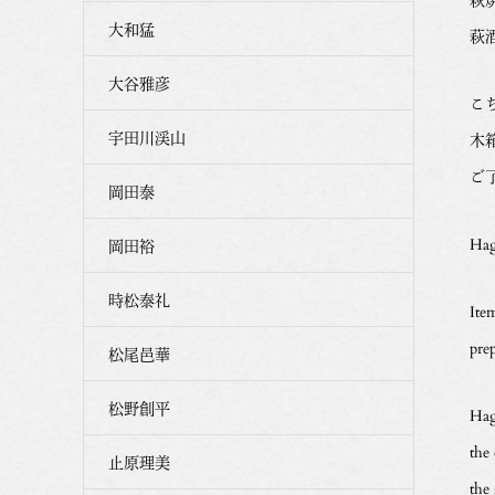
大和猛
萩
大谷雅彦
こ
宇田川渓山
木
ご
岡田泰
Hag
岡田裕
時松泰礼
Ite
pre
松尾邑華
松野創平
Hagi
the 
止原理美
the