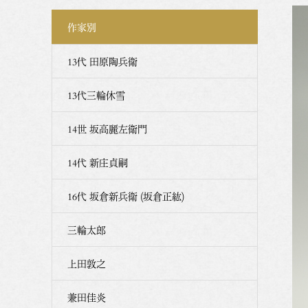
作家別
13代 田原陶兵衛
13代三輪休雪
14世 坂高麗左衛門
14代 新庄貞嗣
16代 坂倉新兵衛 (坂倉正紘)
三輪太郎
上田敦之
兼田佳炎