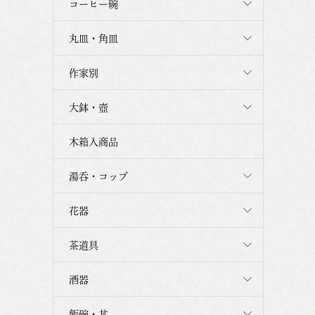
コーヒー碗
丸皿・角皿
作家別
大鉢・壺
木箱入商品
湯呑・コップ
花器
茶道具
酒器
飯碗・丼