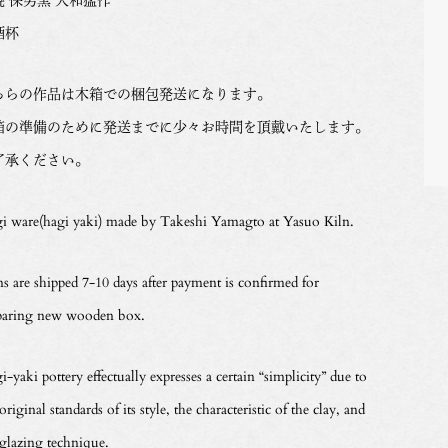
酒杯
ちらの作品は木箱での梱包発送になります。
箱の準備のために発送までに少々お時間を頂戴いたします。
了承ください。
i ware(hagi yaki) made by Takeshi Yamagto at Yasuo Kiln.
ms are shipped 7-10 days after payment is confirmed for
paring new wooden box.
-yaki pottery effectually expresses a certain “simplicity” due to
original standards of its style, the characteristic of the clay, and
 glazing technique.