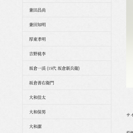
兼田昌尚
兼田知明
厚東孝明
吉野桃李
坂倉一渓 (15代 坂倉新兵衛)
坂倉善右衛門
大和佳太
大和保男
サイ
大和潔
萩