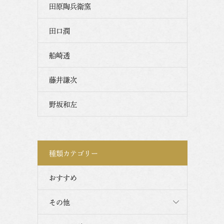
田原陶兵衛窯
田口潤
船崎透
藤井謙次
野坂和左
種類カテゴリー
おすすめ
その他