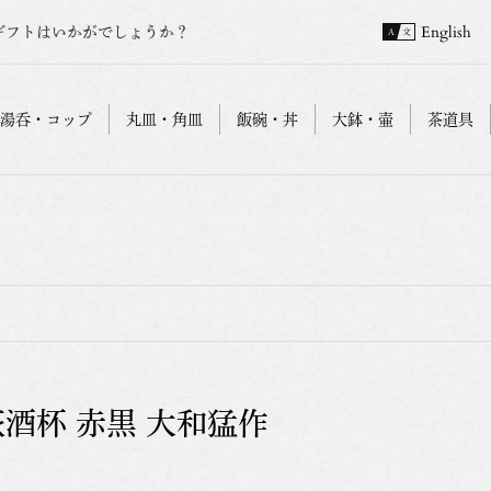
ギフトはいかがでしょうか？
English
湯呑・コップ
丸皿・角皿
飯碗・丼
大鉢・壷
茶道具
萩酒杯 赤黒 大和猛作