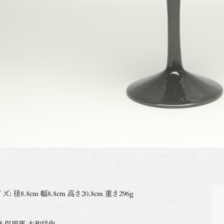
ズ: 径8.8cm 幅8.8cm 高さ20.8cm 重さ296g
焼 保男窯 大和猛作