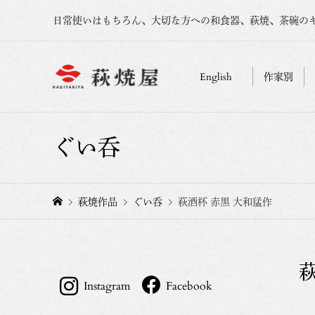
日常使いはもちろん、大切な方への和食器、萩焼、茶碗の
English
作家別
ぐい呑
萩焼作品
ぐい呑
萩酒杯 赤黒 大和猛作
Instagram
Facebook